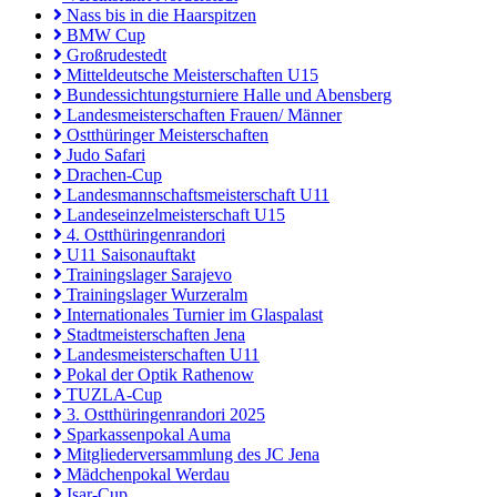
Nass bis in die Haarspitzen
BMW Cup
Großrudestedt
Mitteldeutsche Meisterschaften U15
Bundessichtungsturniere Halle und Abensberg
Landesmeisterschaften Frauen/ Männer
Ostthüringer Meisterschaften
Judo Safari
Drachen-Cup
Landesmannschaftsmeisterschaft U11
Landeseinzelmeisterschaft U15
4. Ostthüringenrandori
U11 Saisonauftakt
Trainingslager Sarajevo
Trainingslager Wurzeralm
Internationales Turnier im Glaspalast
Stadtmeisterschaften Jena
Landesmeisterschaften U11
Pokal der Optik Rathenow
TUZLA-Cup
3. Ostthüringenrandori 2025
Sparkassenpokal Auma
Mitgliederversammlung des JC Jena
Mädchenpokal Werdau
Isar-Cup