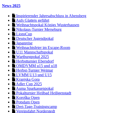
News 2025
Inspirierender Jahresabschluss in Abensberg
Aufs Glatteis geführt
Weihnachtspokal Königs Wusterhausen
Nikolaus-Turnier Merseburg
LionsCup
Deutscher Jugendpokal
Japanreise
Weihnachtsfeier im Escape-Room
U11 Mannschaftspokal
Wartburgpokal 2025
Herbstturnier Ebersdorf
OMDVMM u15 und u18
Herbst-Turnier Weimar
LVMM U13 und U15
Kranjska Gora
Adler Cup 2025
Auma Sparkassenpokal
Pokalturnier Heilbad Heiligenstadt
Koroŝka Open
Potsdam Open
Drei-Tage-Trainingscamp
Vereinsfahrt Norderstedt