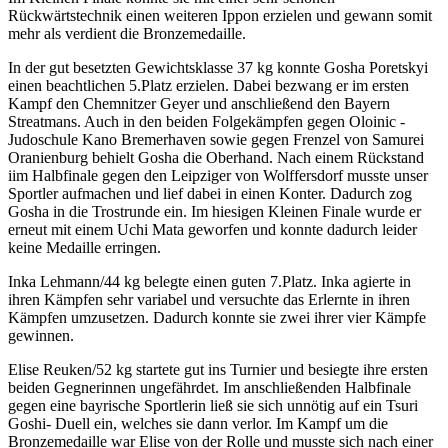
Rückwärtstechnik einen weiteren Ippon erzielen und gewann somit
mehr als verdient die Bronzemedaille.
In der gut besetzten Gewichtsklasse 37 kg konnte Gosha Poretskyi
einen beachtlichen 5.Platz erzielen. Dabei bezwang er im ersten
Kampf den Chemnitzer Geyer und anschließend den Bayern
Streatmans. Auch in den beiden Folgekämpfen gegen Oloinic -
Judoschule Kano Bremerhaven sowie gegen Frenzel von Samurei
Oranienburg behielt Gosha die Oberhand. Nach einem Rückstand
iim Halbfinale gegen den Leipziger von Wolffersdorf musste unser
Sportler aufmachen und lief dabei in einen Konter. Dadurch zog
Gosha in die Trostrunde ein. Im hiesigen Kleinen Finale wurde er
erneut mit einem Uchi Mata geworfen und konnte dadurch leider
keine Medaille erringen.
Inka Lehmann/44 kg belegte einen guten 7.Platz. Inka agierte in
ihren Kämpfen sehr variabel und versuchte das Erlernte in ihren
Kämpfen umzusetzen. Dadurch konnte sie zwei ihrer vier Kämpfe
gewinnen.
Elise Reuken/52 kg startete gut ins Turnier und besiegte ihre ersten
beiden Gegnerinnen ungefährdet. Im anschließenden Halbfinale
gegen eine bayrische Sportlerin ließ sie sich unnötig auf ein Tsuri
Goshi- Duell ein, welches sie dann verlor. Im Kampf um die
Bronzemedaille war Elise von der Rolle und musste sich nach einer