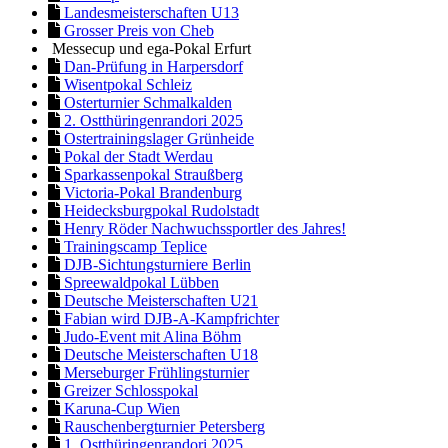
Landesmeisterschaften U13
Grosser Preis von Cheb
Messecup und ega-Pokal Erfurt
Dan-Prüfung in Harpersdorf
Wisentpokal Schleiz
Osterturnier Schmalkalden
2. Ostthüringenrandori 2025
Ostertrainingslager Grünheide
Pokal der Stadt Werdau
Sparkassenpokal Straußberg
Victoria-Pokal Brandenburg
Heidecksburgpokal Rudolstadt
Henry Röder Nachwuchssportler des Jahres!
Trainingscamp Teplice
DJB-Sichtungsturniere Berlin
Spreewaldpokal Lübben
Deutsche Meisterschaften U21
Fabian wird DJB-A-Kampfrichter
Judo-Event mit Alina Böhm
Deutsche Meisterschaften U18
Merseburger Frühlingsturnier
Greizer Schlosspokal
Karuna-Cup Wien
Rauschenbergturnier Petersberg
1. Ostthüringenrandori 2025