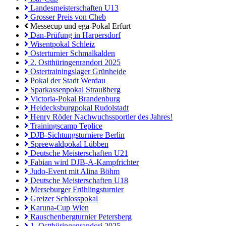
Landesmeisterschaften U13
Grosser Preis von Cheb
Messecup und ega-Pokal Erfurt
Dan-Prüfung in Harpersdorf
Wisentpokal Schleiz
Osterturnier Schmalkalden
2. Ostthüringenrandori 2025
Ostertrainingslager Grünheide
Pokal der Stadt Werdau
Sparkassenpokal Straußberg
Victoria-Pokal Brandenburg
Heidecksburgpokal Rudolstadt
Henry Röder Nachwuchssportler des Jahres!
Trainingscamp Teplice
DJB-Sichtungsturniere Berlin
Spreewaldpokal Lübben
Deutsche Meisterschaften U21
Fabian wird DJB-A-Kampfrichter
Judo-Event mit Alina Böhm
Deutsche Meisterschaften U18
Merseburger Frühlingsturnier
Greizer Schlosspokal
Karuna-Cup Wien
Rauschenbergturnier Petersberg
1. Ostthüringenrandori 2025