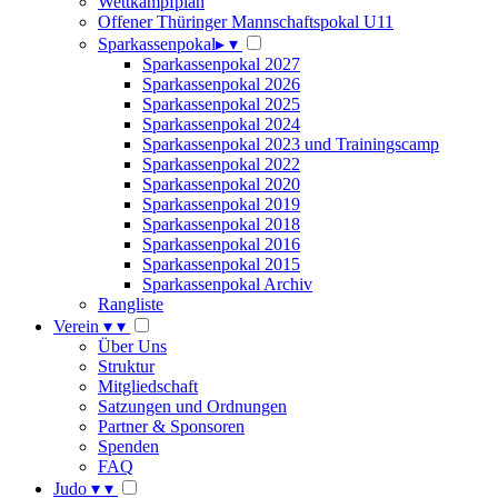
Wettkampfplan
Offener Thüringer Mannschaftspokal U11
Sparkassenpokal
▸
▾
Sparkassenpokal 2027
Sparkassenpokal 2026
Sparkassenpokal 2025
Sparkassenpokal 2024
Sparkassenpokal 2023 und Trainingscamp
Sparkassenpokal 2022
Sparkassenpokal 2020
Sparkassenpokal 2019
Sparkassenpokal 2018
Sparkassenpokal 2016
Sparkassenpokal 2015
Sparkassenpokal Archiv
Rangliste
Verein
▾
▾
Über Uns
Struktur
Mitgliedschaft
Satzungen und Ordnungen
Partner & Sponsoren
Spenden
FAQ
Judo
▾
▾