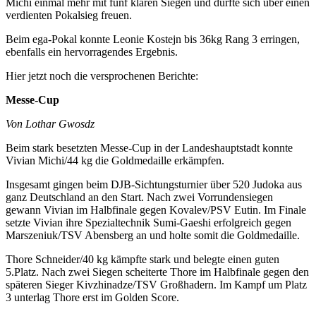
Michi einmal mehr mit fünf klaren Siegen und durfte sich über einen
verdienten Pokalsieg freuen.
Beim ega-Pokal konnte Leonie Kostejn bis 36kg Rang 3 erringen,
ebenfalls ein hervorragendes Ergebnis.
Hier jetzt noch die versprochenen Berichte:
Messe-Cup
Von Lothar Gwosdz
Beim stark besetzten Messe-Cup in der Landeshauptstadt konnte
Vivian Michi/44 kg die Goldmedaille erkämpfen.
Insgesamt gingen beim DJB-Sichtungsturnier über 520 Judoka aus
ganz Deutschland an den Start. Nach zwei Vorrundensiegen
gewann Vivian im Halbfinale gegen Kovalev/PSV Eutin. Im Finale
setzte Vivian ihre Spezialtechnik Sumi-Gaeshi erfolgreich gegen
Marszeniuk/TSV Abensberg an und holte somit die Goldmedaille.
Thore Schneider/40 kg kämpfte stark und belegte einen guten
5.Platz. Nach zwei Siegen scheiterte Thore im Halbfinale gegen den
späteren Sieger Kivzhinadze/TSV Großhadern. Im Kampf um Platz
3 unterlag Thore erst im Golden Score.