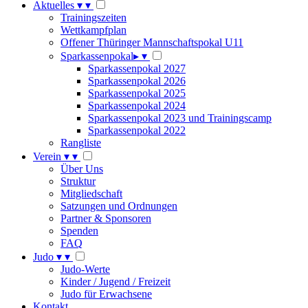
Aktuelles
▾
▾
Trainingszeiten
Wettkampfplan
Offener Thüringer Mannschaftspokal U11
Sparkassenpokal
▸
▾
Sparkassenpokal 2027
Sparkassenpokal 2026
Sparkassenpokal 2025
Sparkassenpokal 2024
Sparkassenpokal 2023 und Trainingscamp
Sparkassenpokal 2022
Rangliste
Verein
▾
▾
Über Uns
Struktur
Mitgliedschaft
Satzungen und Ordnungen
Partner & Sponsoren
Spenden
FAQ
Judo
▾
▾
Judo-Werte
Kinder / Jugend / Freizeit
Judo für Erwachsene
Kontakt