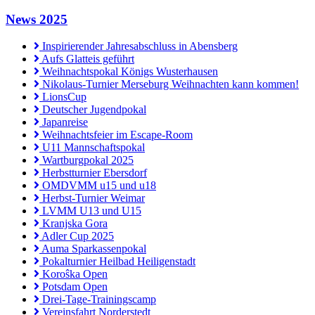
News 2025
Inspirierender Jahresabschluss in Abensberg
Aufs Glatteis geführt
Weihnachtspokal Königs Wusterhausen
Nikolaus-Turnier Merseburg Weihnachten kann kommen!
LionsCup
Deutscher Jugendpokal
Japanreise
Weihnachtsfeier im Escape-Room
U11 Mannschaftspokal
Wartburgpokal 2025
Herbstturnier Ebersdorf
OMDVMM u15 und u18
Herbst-Turnier Weimar
LVMM U13 und U15
Kranjska Gora
Adler Cup 2025
Auma Sparkassenpokal
Pokalturnier Heilbad Heiligenstadt
Koroŝka Open
Potsdam Open
Drei-Tage-Trainingscamp
Vereinsfahrt Norderstedt