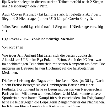
Ilja Kacher belegte in diesem starken Teilnehmerfeld nach 2 Siegen
uns 2 Niederlagen den 7.Platz.
Auch Corvin Krause/37 kg kämpfte stark. Er belegte Platz 7 bei 1
Sieg und 2 Niederlagen( in der U15 kämpft Corvin 34 kg!!).
Julius Reuken/66 kg schied nach 1 Sieg und 1 Niederlage vorzeitig
aus.
Ega Pokal 2025- Leonie holt einzige Medaille
Von Jost Then
Wie jedes Jahr Anfang Mai trafen sich die besten Judoka der
Altersklasse U13 beim Ega Pokal in Erfurt. Auch der JC Jena war
im hochkarätigen Teilnehmerfeld mit seinen Kämpfern am Start. Die
mitgereisten Betreuer hegten Hoffnung auf die heißbegehrten
Medaillen.
Die beste Leistung des Tages erbrachte Leoni Kostejn/ 36 kg. Nach
einem Freilos besiegte sie die Hamburgerin Bartsch mit einer
Festhalte. Fortfolgend hatte es Leoni mit der starken Niedersächsin
Paris zu tun. Mit einem wunderschönen Uchi Mata konnte unsere
Sportlerin diesen harten Kampf für sich entscheiden. Im Folgekampf
hatte sie leider gegen die Leipzigerin Zangenmeister das Nachsehen.
Im Kleinen Finale konnte sie mit einer sehr schönen