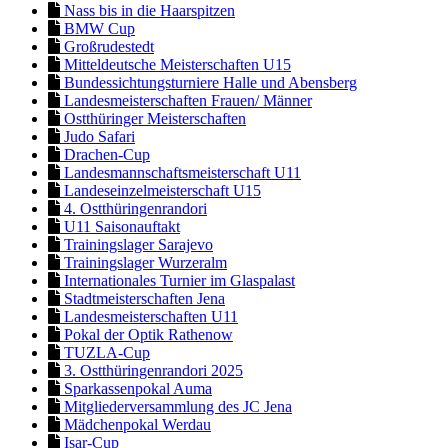
Nass bis in die Haarspitzen
BMW Cup
Großrudestedt
Mitteldeutsche Meisterschaften U15
Bundessichtungsturniere Halle und Abensberg
Landesmeisterschaften Frauen/ Männer
Ostthüringer Meisterschaften
Judo Safari
Drachen-Cup
Landesmannschaftsmeisterschaft U11
Landeseinzelmeisterschaft U15
4. Ostthüringenrandori
U11 Saisonauftakt
Trainingslager Sarajevo
Trainingslager Wurzeralm
Internationales Turnier im Glaspalast
Stadtmeisterschaften Jena
Landesmeisterschaften U11
Pokal der Optik Rathenow
TUZLA-Cup
3. Ostthüringenrandori 2025
Sparkassenpokal Auma
Mitgliederversammlung des JC Jena
Mädchenpokal Werdau
Isar-Cup