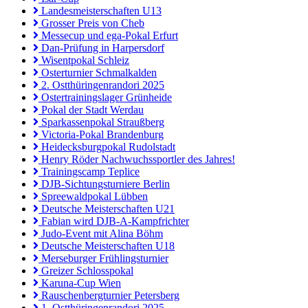
Landesmeisterschaften U13
Grosser Preis von Cheb
Messecup und ega-Pokal Erfurt
Dan-Prüfung in Harpersdorf
Wisentpokal Schleiz
Osterturnier Schmalkalden
2. Ostthüringenrandori 2025
Ostertrainingslager Grünheide
Pokal der Stadt Werdau
Sparkassenpokal Straußberg
Victoria-Pokal Brandenburg
Heidecksburgpokal Rudolstadt
Henry Röder Nachwuchssportler des Jahres!
Trainingscamp Teplice
DJB-Sichtungsturniere Berlin
Spreewaldpokal Lübben
Deutsche Meisterschaften U21
Fabian wird DJB-A-Kampfrichter
Judo-Event mit Alina Böhm
Deutsche Meisterschaften U18
Merseburger Frühlingsturnier
Greizer Schlosspokal
Karuna-Cup Wien
Rauschenbergturnier Petersberg
1. Ostthüringenrandori 2025