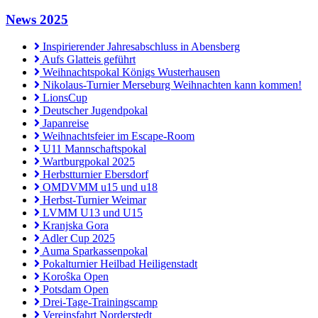
News 2025
Inspirierender Jahresabschluss in Abensberg
Aufs Glatteis geführt
Weihnachtspokal Königs Wusterhausen
Nikolaus-Turnier Merseburg Weihnachten kann kommen!
LionsCup
Deutscher Jugendpokal
Japanreise
Weihnachtsfeier im Escape-Room
U11 Mannschaftspokal
Wartburgpokal 2025
Herbstturnier Ebersdorf
OMDVMM u15 und u18
Herbst-Turnier Weimar
LVMM U13 und U15
Kranjska Gora
Adler Cup 2025
Auma Sparkassenpokal
Pokalturnier Heilbad Heiligenstadt
Koroŝka Open
Potsdam Open
Drei-Tage-Trainingscamp
Vereinsfahrt Norderstedt