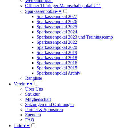
Wettkampfplan
Offener Thüringer Mannschaftspokal U11
Sparkassenpokal
▸
▾
Sparkassenpokal 2027
Sparkassenpokal 2026
Sparkassenpokal 2025
Sparkassenpokal 2024
Sparkassenpokal 2023 und Trainingscamp
Sparkassenpokal 2022
Sparkassenpokal 2020
Sparkassenpokal 2019
Sparkassenpokal 2018
Sparkassenpokal 2016
Sparkassenpokal 2015
Sparkassenpokal Archiv
Rangliste
Verein
▾
▾
Über Uns
Struktur
Mitgliedschaft
Satzungen und Ordnungen
Partner & Sponsoren
Spenden
FAQ
Judo
▾
▾