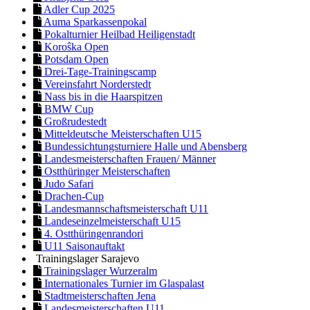
Adler Cup 2025
Auma Sparkassenpokal
Pokalturnier Heilbad Heiligenstadt
Koroŝka Open
Potsdam Open
Drei-Tage-Trainingscamp
Vereinsfahrt Norderstedt
Nass bis in die Haarspitzen
BMW Cup
Großrudestedt
Mitteldeutsche Meisterschaften U15
Bundessichtungsturniere Halle und Abensberg
Landesmeisterschaften Frauen/ Männer
Ostthüringer Meisterschaften
Judo Safari
Drachen-Cup
Landesmannschaftsmeisterschaft U11
Landeseinzelmeisterschaft U15
4. Ostthüringenrandori
U11 Saisonauftakt
Trainingslager Sarajevo
Trainingslager Wurzeralm
Internationales Turnier im Glaspalast
Stadtmeisterschaften Jena
Landesmeisterschaften U11