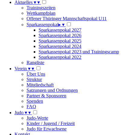
Aktuelles
▾
▾
Trainingszeiten
Wettkampfplan
Offener Thüringer Mannschaftspokal U11
Sparkassenpokal
▸
▾
Sparkassenpokal 2027
Sparkassenpokal 2026
Sparkassenpokal 2025
Sparkassenpokal 2024
Sparkassenpokal 2023 und Trainingscamp
Sparkassenpokal 2022
Rangliste
Verein
▾
▾
Über Uns
Struktur
Mitgliedschaft
Satzungen und Ordnungen
Partner & Sponsoren
Spenden
FAQ
Judo
▾
▾
Judo-Werte
Kinder / Jugend / Freizeit
Judo für Erwachsene
Kontakt