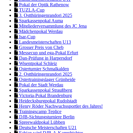
Pokal der Optik Rathenow
TUZLA-Cup
3. Ostthüringenrandori 2025
Sparkassenpokal Auma
Mitgliederversammlung des JC Jena
Mädchenpokal Werdau
Isar-Cup
Landesmeisterschaften U13
Grosser Preis von Cheb
Messecup und ega-Pokal Erfurt
Dan-Prüfung in Harpersdorf
Wisentpokal Schleiz
Osterturnier Schmalkalden
2. Ostthüringenrandori 2025
Ostertrainingslager Grünheide
Pokal der Stadt Werdau
Sparkassenpokal Straußberg
Victoria-Pokal Brandenburg
Heidecksburgpokal Rudolstadt
Henry Röder Nachwuchssportler des Jahres!
Trainingscamp Teplice
DJB-Sichtungsturniere Berlin
Spreewaldpokal Lübben
Deutsche Meisterschaften U21
Fabian wird DJB-A-Kampfrichter