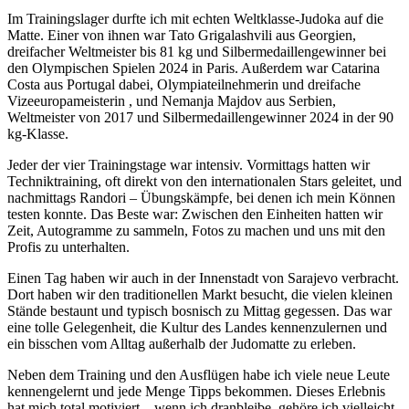
Im Trainingslager durfte ich mit echten Weltklasse-Judoka auf die
Matte. Einer von ihnen war Tato Grigalashvili aus Georgien,
dreifacher Weltmeister bis 81 kg und Silbermedaillengewinner bei
den Olympischen Spielen 2024 in Paris. Außerdem war Catarina
Costa aus Portugal dabei, Olympiateilnehmerin und dreifache
Vizeeuropameisterin , und Nemanja Majdov aus Serbien,
Weltmeister von 2017 und Silbermedaillengewinner 2024 in der 90
kg-Klasse.
Jeder der vier Trainingstage war intensiv. Vormittags hatten wir
Techniktraining, oft direkt von den internationalen Stars geleitet, und
nachmittags Randori – Übungskämpfe, bei denen ich mein Können
testen konnte. Das Beste war: Zwischen den Einheiten hatten wir
Zeit, Autogramme zu sammeln, Fotos zu machen und uns mit den
Profis zu unterhalten.
Einen Tag haben wir auch in der Innenstadt von Sarajevo verbracht.
Dort haben wir den traditionellen Markt besucht, die vielen kleinen
Stände bestaunt und typisch bosnisch zu Mittag gegessen. Das war
eine tolle Gelegenheit, die Kultur des Landes kennenzulernen und
ein bisschen vom Alltag außerhalb der Judomatte zu erleben.
Neben dem Training und den Ausflügen habe ich viele neue Leute
kennengelernt und jede Menge Tipps bekommen. Dieses Erlebnis
hat mich total motiviert – wenn ich dranbleibe, gehöre ich vielleicht