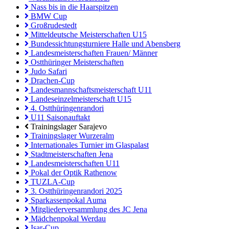
Nass bis in die Haarspitzen
BMW Cup
Großrudestedt
Mitteldeutsche Meisterschaften U15
Bundessichtungsturniere Halle und Abensberg
Landesmeisterschaften Frauen/ Männer
Ostthüringer Meisterschaften
Judo Safari
Drachen-Cup
Landesmannschaftsmeisterschaft U11
Landeseinzelmeisterschaft U15
4. Ostthüringenrandori
U11 Saisonauftakt
Trainingslager Sarajevo
Trainingslager Wurzeralm
Internationales Turnier im Glaspalast
Stadtmeisterschaften Jena
Landesmeisterschaften U11
Pokal der Optik Rathenow
TUZLA-Cup
3. Ostthüringenrandori 2025
Sparkassenpokal Auma
Mitgliederversammlung des JC Jena
Mädchenpokal Werdau
Isar-Cup