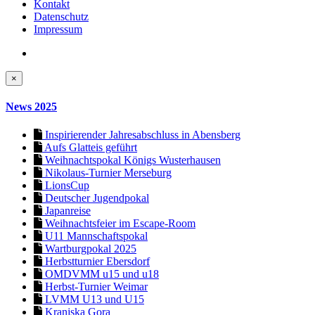
Kontakt
Datenschutz
Impressum
×
News 2025
Inspirierender Jahresabschluss in Abensberg
Aufs Glatteis geführt
Weihnachtspokal Königs Wusterhausen
Nikolaus-Turnier Merseburg
LionsCup
Deutscher Jugendpokal
Japanreise
Weihnachtsfeier im Escape-Room
U11 Mannschaftspokal
Wartburgpokal 2025
Herbstturnier Ebersdorf
OMDVMM u15 und u18
Herbst-Turnier Weimar
LVMM U13 und U15
Kranjska Gora