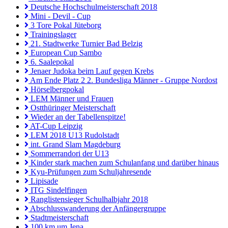
Deutsche Hochschulmeisterschaft 2018
Mini - Devil - Cup
3 Tore Pokal Jüteborg
Trainingslager
21. Stadtwerke Turnier Bad Belzig
European Cup Sambo
6. Saalepokal
Jenaer Judoka beim Lauf gegen Krebs
Am Ende Platz 2 2. Bundesliga Männer - Gruppe Nordost
Hörselbergpokal
LEM Männer und Frauen
Ostthüringer Meisterschaft
Wieder an der Tabellenspitze!
AT-Cup Leipzig
LEM 2018 U13 Rudolstadt
int. Grand Slam Magdeburg
Sommerrandori der U13
Kinder stark machen zum Schulanfang und darüber hinaus
Kyu-Prüfungen zum Schuljahresende
Lipisade
ITG Sindelfingen
Ranglistensieger Schulhalbjahr 2018
Abschlusswanderung der Anfängergruppe
Stadtmeisterschaft
100 km um Jena