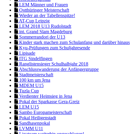
LEM Männer und Frauen
Ostthüringer Meisterschaft
Wieder an der Tabellenspitze!
AT-Cup Leipzig
LEM 2018 U13 Rudolstadt
int. Grand Slam Magdeburg
Sommerrandori der U13
Kinder stark machen zum Schulanfang und darüber hinaus
Kyu-Prüfungen zum Schuljahresende
Lipisade
ITG Sindelfingen
Ranglistensieger Schulhalbjahr 2018
Abschlusswanderung der Anfängergruppe
Stadtmeisterschaft
100 km um Jena
MDEM U15
Tuzla Cup
Verdienter Heimsieg in Jena
Pokal der Sparkasse Gera-Greiz
LEM U15
Sambo Europameisterschaft
Pokal Heiligenstadt
Sandhasenpokal
LVMM U11
Ligateam weiterhin ungeschlagen!