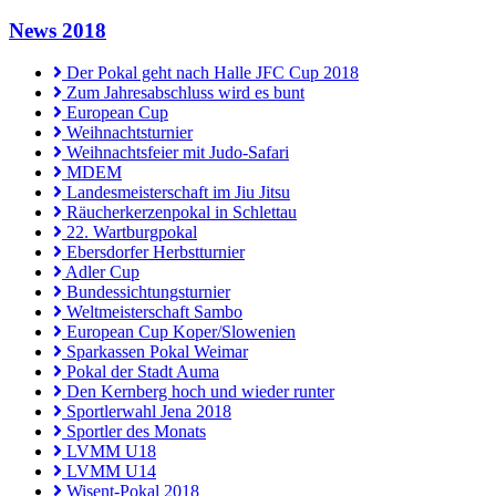
News 2018
Der Pokal geht nach Halle JFC Cup 2018
Zum Jahresabschluss wird es bunt
European Cup
Weihnachtsturnier
Weihnachtsfeier mit Judo-Safari
MDEM
Landesmeisterschaft im Jiu Jitsu
Räucherkerzenpokal in Schlettau
22. Wartburgpokal
Ebersdorfer Herbstturnier
Adler Cup
Bundessichtungsturnier
Weltmeisterschaft Sambo
European Cup Koper/Slowenien
Sparkassen Pokal Weimar
Pokal der Stadt Auma
Den Kernberg hoch und wieder runter
Sportlerwahl Jena 2018
Sportler des Monats
LVMM U18
LVMM U14
Wisent-Pokal 2018