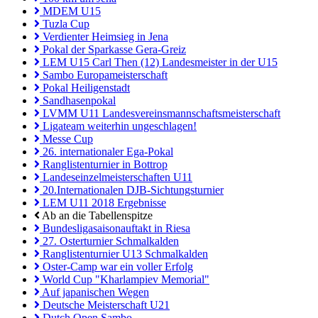
MDEM U15
Tuzla Cup
Verdienter Heimsieg in Jena
Pokal der Sparkasse Gera-Greiz
LEM U15 Carl Then (12) Landesmeister in der U15
Sambo Europameisterschaft
Pokal Heiligenstadt
Sandhasenpokal
LVMM U11 Landesvereinsmannschaftsmeisterschaft
Ligateam weiterhin ungeschlagen!
Messe Cup
26. internationaler Ega-Pokal
Ranglistenturnier in Bottrop
Landeseinzelmeisterschaften U11
20.Internationalen DJB-Sichtungsturnier
LEM U11 2018 Ergebnisse
Ab an die Tabellenspitze
Bundesligasaisonauftakt in Riesa
27. Osterturnier Schmalkalden
Ranglistenturnier U13 Schmalkalden
Oster-Camp war ein voller Erfolg
World Cup "Kharlampiev Memorial"
Auf japanischen Wegen
Deutsche Meisterschaft U21
Dutch Open Sambo