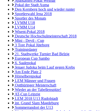
Sparkassen Pokal Weimar
Pokal der Stadt Auma
Den Kernberg hoch und wieder runter
Sportlerwahl Jena 2018
Sportler des Monats
LVMM U18
LVMM U14
Wisent-Pokal 2018
Deutsche Hochschulmeisterschaft 2018
Mini - Devil - Cup
3 Tore Pokal Jüteborg
Trainingslager
21. Stadtwerke Turnier Bad Belzig
European Cup Sambo
6. Saalepokal
Jenaer Judoka beim Lauf gegen Krebs
Am Ende Platz 2
Hörselbergpokal
LEM Männer und Frauen
Ostthüringer Meisterschaft
Wieder an der Tabellenspitze!
AT-Cup Leipzig
LEM 2018 U13 Rudolstadt
int. Grand Slam Magdeburg
Sommerrandori der U13