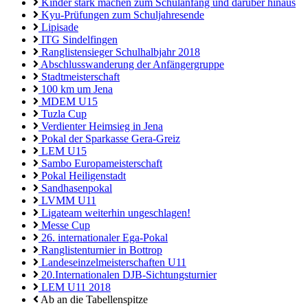
Kinder stark machen zum Schulanfang und darüber hinaus
Kyu-Prüfungen zum Schuljahresende
Lipisade
ITG Sindelfingen
Ranglistensieger Schulhalbjahr 2018
Abschlusswanderung der Anfängergruppe
Stadtmeisterschaft
100 km um Jena
MDEM U15
Tuzla Cup
Verdienter Heimsieg in Jena
Pokal der Sparkasse Gera-Greiz
LEM U15
Sambo Europameisterschaft
Pokal Heiligenstadt
Sandhasenpokal
LVMM U11
Ligateam weiterhin ungeschlagen!
Messe Cup
26. internationaler Ega-Pokal
Ranglistenturnier in Bottrop
Landeseinzelmeisterschaften U11
20.Internationalen DJB-Sichtungsturnier
LEM U11 2018
Ab an die Tabellenspitze