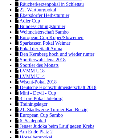
Räucherkerzenpokal in Schlettau
22. Wartburgpokal
Ebersdorfer Herbstturnier
Adler Cup
Bundessichtungsturnier
Weltmeisterschaft Sambo
European Cup Koper/Slowenien
Sparkassen Pokal Weimar
Pokal der Stadt Auma
Den Kernberg hoch und wieder runter
Sportlerwahl Jena 2018
Sportler des Monats
LVMM U18
LVMM U14
Wisent-Pokal 2018
Deutsche Hochschulmeisterschaft 2018
Mini - Devil - Cup
3 Tore Pokal Jüteborg
Trainingslager
21. Stadtwerke Turnier Bad Belzig
European Cup Sambo
6. Saalepokal
Jenaer Judoka beim Lauf gegen Krebs
Am Ende Platz 2
Hörselbergpokal