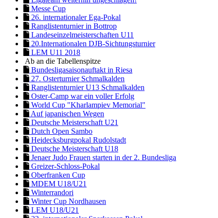
Messe Cup
26. internationaler Ega-Pokal
Ranglistenturnier in Bottrop
Landeseinzelmeisterschaften U11
20.Internationalen DJB-Sichtungsturnier
LEM U11 2018
Ab an die Tabellenspitze
Bundesligasaisonauftakt in Riesa
27. Osterturnier Schmalkalden
Ranglistenturnier U13 Schmalkalden
Oster-Camp war ein voller Erfolg
World Cup "Kharlampiev Memorial"
Auf japanischen Wegen
Deutsche Meisterschaft U21
Dutch Open Sambo
Heidecksburgpokal Rudolstadt
Deutsche Meisterschaft U18
Jenaer Judo Frauen starten in der 2. Bundesliga
Greizer-Schloss-Pokal
Oberfranken Cup
MDEM U18/U21
Winterrandori
Winter Cup Nordhausen
LEM U18/U21