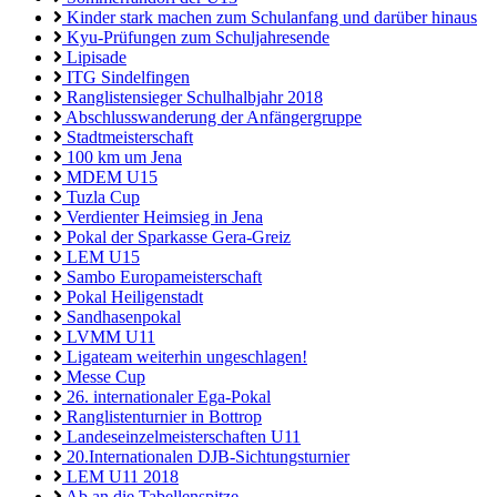
Kinder stark machen zum Schulanfang und darüber hinaus
Kyu-Prüfungen zum Schuljahresende
Lipisade
ITG Sindelfingen
Ranglistensieger Schulhalbjahr 2018
Abschlusswanderung der Anfängergruppe
Stadtmeisterschaft
100 km um Jena
MDEM U15
Tuzla Cup
Verdienter Heimsieg in Jena
Pokal der Sparkasse Gera-Greiz
LEM U15
Sambo Europameisterschaft
Pokal Heiligenstadt
Sandhasenpokal
LVMM U11
Ligateam weiterhin ungeschlagen!
Messe Cup
26. internationaler Ega-Pokal
Ranglistenturnier in Bottrop
Landeseinzelmeisterschaften U11
20.Internationalen DJB-Sichtungsturnier
LEM U11 2018
Ab an die Tabellenspitze