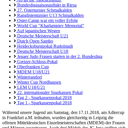
Bundesligasaisonauftakt in Riesa
27. Osterturnier Schmalkalden
Ranglistenturnier U13 Schmalkalden
Oster-Camp war ein voller Erfolg
World Cup "Kharlampiev Memorial"
Auf japanischen Wegen
Deutsche Meisterschaft U21
Dutch Open Sambo
Heidecksburgpokal Rudolstadt
Deutsche Meisterschaft U18
Jenaer Judo Frauen starten in der 2. Bundesliga
Greizer-Schloss-Pokal
Oberfranken Cup
MDEM U18/U21
Winterrandori
Winter Cup Nordhausen
LEM U18/U21
22. internationaler Sparkassen Pokal
Tag 2 - Sparkassenpokal 2018
Tag 1 - Sparkassenpokal 2018
Während unsere Jugend am Samstag, den 17.11.2018, am Adlercup
in Frankfurt a.M. teilnahm, wurden gleichzeitig in Leipzig die
offenen Mitteldeutschen Einzelmeisterschaften (
MDEM
) der Frauen
und Männer ausgetragen. Auch drei Mädels des JC Jena stellten sich