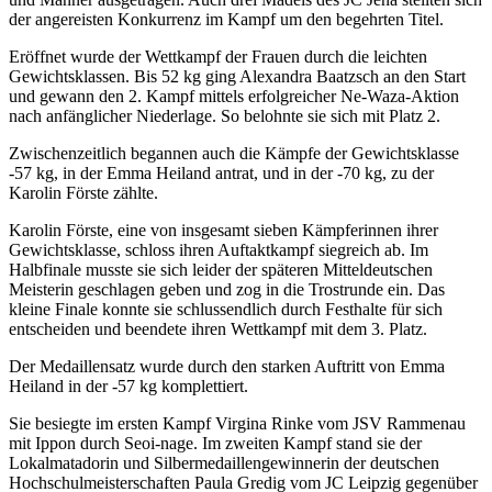
der angereisten Konkurrenz im Kampf um den begehrten Titel.
Eröffnet wurde der Wettkampf der Frauen durch die leichten
Gewichtsklassen. Bis 52 kg ging Alexandra Baatzsch an den Start
und gewann den 2. Kampf mittels erfolgreicher Ne-Waza-Aktion
nach anfänglicher Niederlage. So belohnte sie sich mit Platz 2.
Zwischenzeitlich begannen auch die Kämpfe der Gewichtsklasse
-57 kg, in der Emma Heiland antrat, und in der -70 kg, zu der
Karolin Förste zählte.
Karolin Förste, eine von insgesamt sieben Kämpferinnen ihrer
Gewichtsklasse, schloss ihren Auftaktkampf siegreich ab. Im
Halbfinale musste sie sich leider der späteren Mitteldeutschen
Meisterin geschlagen geben und zog in die Trostrunde ein. Das
kleine Finale konnte sie schlussendlich durch Festhalte für sich
entscheiden und beendete ihren Wettkampf mit dem 3. Platz.
Der Medaillensatz wurde durch den starken Auftritt von Emma
Heiland in der -57 kg komplettiert.
Sie besiegte im ersten Kampf Virgina Rinke vom JSV Rammenau
mit Ippon durch Seoi-nage. Im zweiten Kampf stand sie der
Lokalmatadorin und Silbermedaillengewinnerin der deutschen
Hochschulmeisterschaften Paula Gredig vom JC Leipzig gegenüber