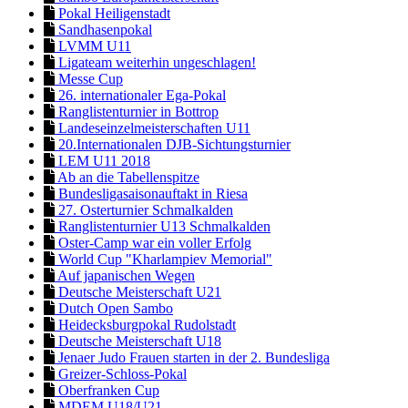
Pokal Heiligenstadt
Sandhasenpokal
LVMM U11
Ligateam weiterhin ungeschlagen!
Messe Cup
26. internationaler Ega-Pokal
Ranglistenturnier in Bottrop
Landeseinzelmeisterschaften U11
20.Internationalen DJB-Sichtungsturnier
LEM U11 2018
Ab an die Tabellenspitze
Bundesligasaisonauftakt in Riesa
27. Osterturnier Schmalkalden
Ranglistenturnier U13 Schmalkalden
Oster-Camp war ein voller Erfolg
World Cup "Kharlampiev Memorial"
Auf japanischen Wegen
Deutsche Meisterschaft U21
Dutch Open Sambo
Heidecksburgpokal Rudolstadt
Deutsche Meisterschaft U18
Jenaer Judo Frauen starten in der 2. Bundesliga
Greizer-Schloss-Pokal
Oberfranken Cup
MDEM U18/U21