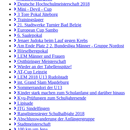
Deutsche Hochschulmeisterschaft 2018
Mini - Devil - Cup
3 Tore Pokal Jüteborg
Trainingslager
21. Stadtwerke Turnier Bad Belzig
European Cup Sambo
6. Saalepokal
Jenaer Judoka beim Lauf gegen Krebs
Am Ende Platz 2 2. Bundesliga Männer - Gruppe Nordost
Hörselbergpokal
LEM Männer und Frauen
Ostthüringer Meisterschaft
Wieder an der Tabellenspitze!
AT-Cup Leipzig
LEM 2018 U13 Rudolstadt
int. Grand Slam Magdeburg
Sommerrandori der U13
Kinder stark machen zum Schulanfang und darüber hinaus
Kyu-Prüfungen zum Schuljahresende
Lipisade
ITG Sindelfingen
Ranglistensieger Schulhalbjahr 2018
Abschlusswanderung der Anfängergruppe
Stadtmeisterschaft
100 km um Jena