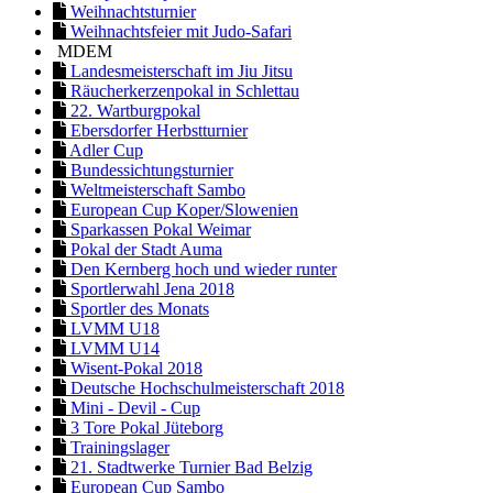
Weihnachtsturnier
Weihnachtsfeier mit Judo-Safari
MDEM
Landesmeisterschaft im Jiu Jitsu
Räucherkerzenpokal in Schlettau
22. Wartburgpokal
Ebersdorfer Herbstturnier
Adler Cup
Bundessichtungsturnier
Weltmeisterschaft Sambo
European Cup Koper/Slowenien
Sparkassen Pokal Weimar
Pokal der Stadt Auma
Den Kernberg hoch und wieder runter
Sportlerwahl Jena 2018
Sportler des Monats
LVMM U18
LVMM U14
Wisent-Pokal 2018
Deutsche Hochschulmeisterschaft 2018
Mini - Devil - Cup
3 Tore Pokal Jüteborg
Trainingslager
21. Stadtwerke Turnier Bad Belzig
European Cup Sambo