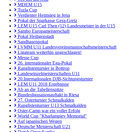
MDEM U15
Tuzla Cup
Verdienter Heimsieg in Jena
Pokal der Sparkasse Gera-Greiz
LEM U15 Carl Then (12) Landesmeister in der U15
Sambo Europameisterschaft
Pokal Heiligenstadt
Sandhasenpokal
LVMM U11 Landesvereinsmannschaftsmeisterschaft
Ligateam weiterhin ungeschlagen!
Messe Cup
26. internationaler Ega-Pokal
Ranglistenturnier in Bottrop
Landeseinzelmeisterschaften U11
20.Internationalen DJB-Sichtungsturnier
LEM U11 2018 Ergebnisse
Ab an die Tabellenspitze
Bundesligasaisonauftakt in Riesa
27. Osterturnier Schmalkalden
Ranglistenturnier U13 Schmalkalden
Oster-Camp war ein voller Erfolg
World Cup "Kharlampiev Memorial"
Auf japanischen Wegen
Deutsche Meisterschaft U21
Dutch Open Sambo