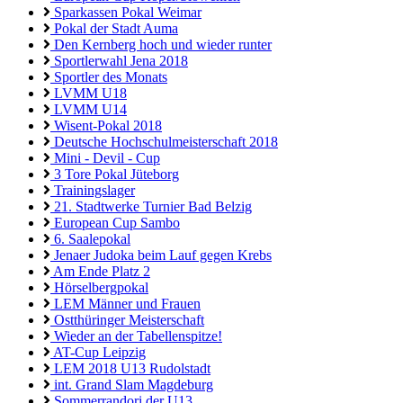
Sparkassen Pokal Weimar
Pokal der Stadt Auma
Den Kernberg hoch und wieder runter
Sportlerwahl Jena 2018
Sportler des Monats
LVMM U18
LVMM U14
Wisent-Pokal 2018
Deutsche Hochschulmeisterschaft 2018
Mini - Devil - Cup
3 Tore Pokal Jüteborg
Trainingslager
21. Stadtwerke Turnier Bad Belzig
European Cup Sambo
6. Saalepokal
Jenaer Judoka beim Lauf gegen Krebs
Am Ende Platz 2
Hörselbergpokal
LEM Männer und Frauen
Ostthüringer Meisterschaft
Wieder an der Tabellenspitze!
AT-Cup Leipzig
LEM 2018 U13 Rudolstadt
int. Grand Slam Magdeburg
Sommerrandori der U13