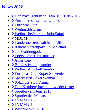
News 2018
Der Pokal geht nach Halle JFC Cup 2018
Zum Jahresabschluss wird es bunt
European Cup
Weihnachtsturnier
Weihnachtsfeier mit Judo-Safari
MDEM
Landesmeisterschaft im Jiu Jitsu
Räucherkerzenpokal in Schlettau
22. Wartburgpokal
Ebersdorfer Herbstturnier
Adler Cup
Bundessichtungsturnier
Weltmeisterschaft Sambo
European Cup Koper/Slowenien
Sparkassen Pokal Weimar
Pokal der Stadt Auma
Den Kernberg hoch und wieder runter
Sportlerwahl Jena 2018
Sportler des Monats
LVMM U18
LVMM U14
Wisent-Pokal 2018