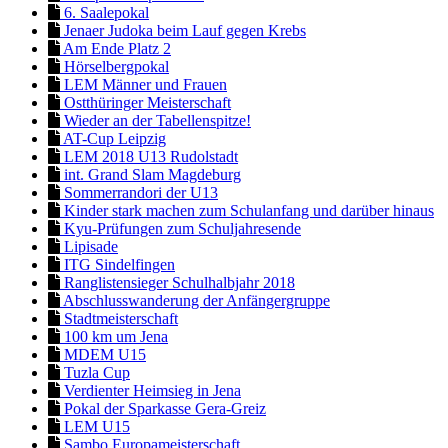
6. Saalepokal
Jenaer Judoka beim Lauf gegen Krebs
Am Ende Platz 2
Hörselbergpokal
LEM Männer und Frauen
Ostthüringer Meisterschaft
Wieder an der Tabellenspitze!
AT-Cup Leipzig
LEM 2018 U13 Rudolstadt
int. Grand Slam Magdeburg
Sommerrandori der U13
Kinder stark machen zum Schulanfang und darüber hinaus
Kyu-Prüfungen zum Schuljahresende
Lipisade
ITG Sindelfingen
Ranglistensieger Schulhalbjahr 2018
Abschlusswanderung der Anfängergruppe
Stadtmeisterschaft
100 km um Jena
MDEM U15
Tuzla Cup
Verdienter Heimsieg in Jena
Pokal der Sparkasse Gera-Greiz
LEM U15
Sambo Europameisterschaft