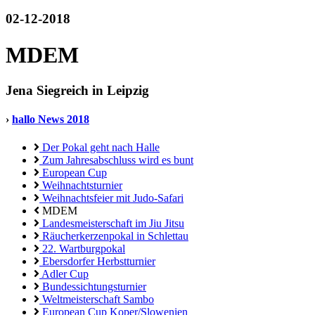
02-12-2018
MDEM
Jena Siegreich in Leipzig
›
hallo News 2018
Der Pokal geht nach Halle
Zum Jahresabschluss wird es bunt
European Cup
Weihnachtsturnier
Weihnachtsfeier mit Judo-Safari
MDEM
Landesmeisterschaft im Jiu Jitsu
Räucherkerzenpokal in Schlettau
22. Wartburgpokal
Ebersdorfer Herbstturnier
Adler Cup
Bundessichtungsturnier
Weltmeisterschaft Sambo
European Cup Koper/Slowenien