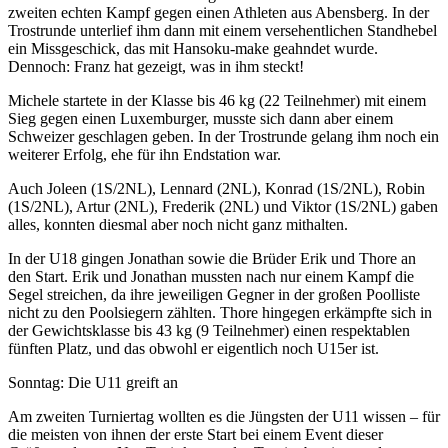
zweiten echten Kampf gegen einen Athleten aus Abensberg. In der
Trostrunde unterlief ihm dann mit einem versehentlichen Standhebel
ein Missgeschick, das mit Hansoku-make geahndet wurde.
Dennoch: Franz hat gezeigt, was in ihm steckt!
Michele startete in der Klasse bis 46 kg (22 Teilnehmer) mit einem
Sieg gegen einen Luxemburger, musste sich dann aber einem
Schweizer geschlagen geben. In der Trostrunde gelang ihm noch ein
weiterer Erfolg, ehe für ihn Endstation war.
Auch Joleen (1S/2NL), Lennard (2NL), Konrad (1S/2NL), Robin
(1S/2NL), Artur (2NL), Frederik (2NL) und Viktor (1S/2NL) gaben
alles, konnten diesmal aber noch nicht ganz mithalten.
In der U18 gingen Jonathan sowie die Brüder Erik und Thore an
den Start. Erik und Jonathan mussten nach nur einem Kampf die
Segel streichen, da ihre jeweiligen Gegner in der großen Poolliste
nicht zu den Poolsiegern zählten. Thore hingegen erkämpfte sich in
der Gewichtsklasse bis 43 kg (9 Teilnehmer) einen respektablen
fünften Platz, und das obwohl er eigentlich noch U15er ist.
Sonntag: Die U11 greift an
Am zweiten Turniertag wollten es die Jüngsten der U11 wissen – für
die meisten von ihnen der erste Start bei einem Event dieser