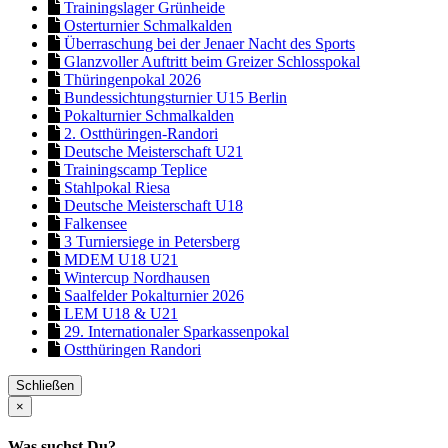
Trainingslager Grünheide
Osterturnier Schmalkalden
Überraschung bei der Jenaer Nacht des Sports
Glanzvoller Auftritt beim Greizer Schlosspokal
Thüringenpokal 2026
Bundessichtungsturnier U15 Berlin
Pokalturnier Schmalkalden
2. Ostthüringen-Randori
Deutsche Meisterschaft U21
Trainingscamp Teplice
Stahlpokal Riesa
Deutsche Meisterschaft U18
Falkensee
3 Turniersiege in Petersberg
MDEM U18 U21
Wintercup Nordhausen
Saalfelder Pokalturnier 2026
LEM U18 & U21
29. Internationaler Sparkassenpokal
Ostthüringen Randori
Schließen
×
Was suchst Du?