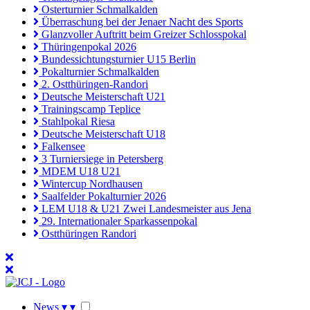
Osterturnier Schmalkalden
Überraschung bei der Jenaer Nacht des Sports
Glanzvoller Auftritt beim Greizer Schlosspokal
Thüringenpokal 2026
Bundessichtungsturnier U15 Berlin
Pokalturnier Schmalkalden
2. Ostthüringen-Randori
Deutsche Meisterschaft U21
Trainingscamp Teplice
Stahlpokal Riesa
Deutsche Meisterschaft U18
Falkensee
3 Turniersiege in Petersberg
MDEM U18 U21
Wintercup Nordhausen
Saalfelder Pokalturnier 2026
LEM U18 & U21 Zwei Landesmeister aus Jena
29. Internationaler Sparkassenpokal
Ostthüringen Randori
News
▾
▾