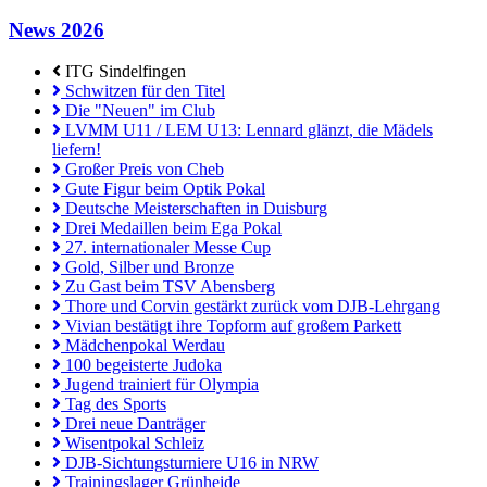
News 2026
ITG Sindelfingen
Schwitzen für den Titel
Die "Neuen" im Club
LVMM U11 / LEM U13: Lennard glänzt, die Mädels
liefern!
Großer Preis von Cheb
Gute Figur beim Optik Pokal
Deutsche Meisterschaften in Duisburg
Drei Medaillen beim Ega Pokal
27. internationaler Messe Cup
Gold, Silber und Bronze
Zu Gast beim TSV Abensberg
Thore und Corvin gestärkt zurück vom DJB-Lehrgang
Vivian bestätigt ihre Topform auf großem Parkett
Mädchenpokal Werdau
100 begeisterte Judoka
Jugend trainiert für Olympia
Tag des Sports
Drei neue Danträger
Wisentpokal Schleiz
DJB-Sichtungsturniere U16 in NRW
Trainingslager Grünheide