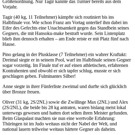
Größenordnung. Nur Tagir kannte das Turnier bereits aus dem
Vorjahr.
Tagir (40 kg, 11 Teilnehmer) kämpfte sich routiniert bis ins
Halbfinale vor. Wie schon Franz am Vortag unterlief ihm dabei im
Eifer des Gefechts eine Unachtsamkeit gegen das Standbein seines
Gegners, die mit Hansoku-make bestraft wurde. Sein Listenplatz
blieb ihm dennoch erhalten – am Ende reiste er mit Platz fünf nach
Hause.
Pino gelang in der Plusklasse (7 Teilnehmer) ein wahrer Kraftakt:
Dreimal siegte er in seinem Pool, warf im Halbfinale seinen Gegner
sogar vorzeitig. Im Finale traf er auf einen athletischen, erfahrenen
Kontrahenten und obwohl er sich tapfer schlug, musste er sich
geschlagen geben. Fulminantes Silber!
Anne siegte in ihrer Fünferliste zweimal und durfte sich glücklich
über Bronze freuen.
Oliver (31 kg, 2S/2NL) sowie die Zwillinge Max (2NL) und Alex
(2S/2NL), die beide bis 28 kg antraten, waren bislang meist lokal
unterwegs gewesen und hatten dort selten ihren Meister gefunden.
Beim Glaspalast machten sie nun eine wertvolle Erfahrung:
Thüringen ist im Judo weitaus nicht der Nabel der Welt, und
national lauern teilweise weitaus härtere Gegner als daheim.