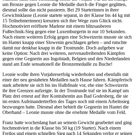
um Bronze gegen Leonie die Medaille durch die Finger geglitten,
diesmal sollte das nicht passieren. Bei 29 Starterinnen in ihrer
Gewichtsklasse (Leonie startete separat, in der Klasse bis 44 kg mit
15 Teilnehmerinnen) kreuzten sich ihre Wege zum Glück nicht.
Hochmotiviert eröffnete Marlene mit einem blitzsauberen
Fußtechnik-Sieg gegen eine Luxemburgerin in nur 10 Sekunden.
Nach einem weiteren Erfolg gegen eine Schweizerin musste sie sich
im Hantei knapp einer Slowenin geschlagen geben – und rutschte
damit nur denkbar knapp in die Trostrunde. Doch aufgeben war
keine Option: Nach drei weiteren, nervenaufreibenden Kämpfen
gegen eine Gegnerin aus Ingolstadt, Belgien und den Niederlanden
stand am Ende sensationell die Bronzemedaille zu Buche!
Leonie wollte ihren Vorjahreserfolg wiederholen und ebenfalls mit
einer der neu gestalteten Medaillen nach Hause fahren. Kämpferisch
stark arbeitete sie sich bis ins Halbfinale vor, ehe eine Schweizerin
ihr ihre Grenzen aufzeigte. In der Trostrunde traf sie im Kampf um
Platz drei erneut auf ihre Kontrahentin aus Bad Godesberg, die sie
im ersten Aufeinandertreffen des Tages noch mit einem Arbeitssieg
bezwungen hatte. Diesmal aber behielt die Gegnerin im Hantei die
Oberhand – Leonie musste ohne die ersehnte Medaille vom Feld.
Franz hatte wochenlang hart an seinem Gewicht gearbeitet und ging
hochmotiviert in die Klasse bis 50 kg (19 Starter). Nach einem
Freilos und einem schnellen Sieg nach 14 Sekunden verlor er seinen