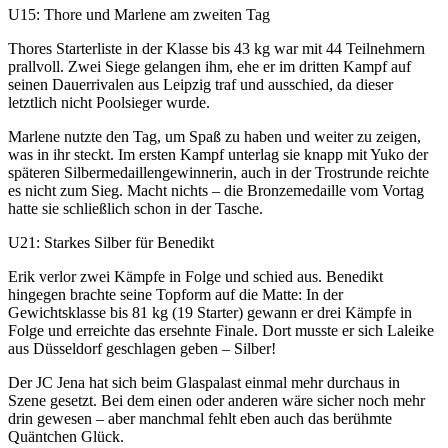
U15: Thore und Marlene am zweiten Tag
Thores Starterliste in der Klasse bis 43 kg war mit 44 Teilnehmern
prallvoll. Zwei Siege gelangen ihm, ehe er im dritten Kampf auf
seinen Dauerrivalen aus Leipzig traf und ausschied, da dieser
letztlich nicht Poolsieger wurde.
Marlene nutzte den Tag, um Spaß zu haben und weiter zu zeigen,
was in ihr steckt. Im ersten Kampf unterlag sie knapp mit Yuko der
späteren Silbermedaillengewinnerin, auch in der Trostrunde reichte
es nicht zum Sieg. Macht nichts – die Bronzemedaille vom Vortag
hatte sie schließlich schon in der Tasche.
U21: Starkes Silber für Benedikt
Erik verlor zwei Kämpfe in Folge und schied aus. Benedikt
hingegen brachte seine Topform auf die Matte: In der
Gewichtsklasse bis 81 kg (19 Starter) gewann er drei Kämpfe in
Folge und erreichte das ersehnte Finale. Dort musste er sich Laleike
aus Düsseldorf geschlagen geben – Silber!
Der JC Jena hat sich beim Glaspalast einmal mehr durchaus in
Szene gesetzt. Bei dem einen oder anderen wäre sicher noch mehr
drin gewesen – aber manchmal fehlt eben auch das berühmte
Quäntchen Glück.