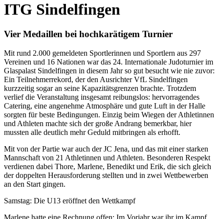
ITG Sindelfingen
Vier Medaillen bei hochkarätigem Turnier
Mit rund 2.000 gemeldeten Sportlerinnen und Sportlern aus 297
Vereinen und 16 Nationen war das 24. Internationale Judoturnier im
Glaspalast Sindelfingen in diesem Jahr so gut besucht wie nie zuvor:
Ein Teilnehmerrekord, der den Ausrichter VfL Sindelfingen
kurzzeitig sogar an seine Kapazitätsgrenzen brachte. Trotzdem
verlief die Veranstaltung insgesamt reibungslos: hervorragendes
Catering, eine angenehme Atmosphäre und gute Luft in der Halle
sorgten für beste Bedingungen. Einzig beim Wiegen der Athletinnen
und Athleten machte sich der große Andrang bemerkbar, hier
mussten alle deutlich mehr Geduld mitbringen als erhofft.
Mit von der Partie war auch der JC Jena, und das mit einer starken
Mannschaft von 21 Athletinnen und Athleten. Besonderen Respekt
verdienen dabei Thore, Marlene, Benedikt und Erik, die sich gleich
der doppelten Herausforderung stellten und in zwei Wettbewerben
an den Start gingen.
Samstag: Die U13 eröffnet den Wettkampf
Marlene hatte eine Rechnung offen: Im Vorjahr war ihr im Kampf