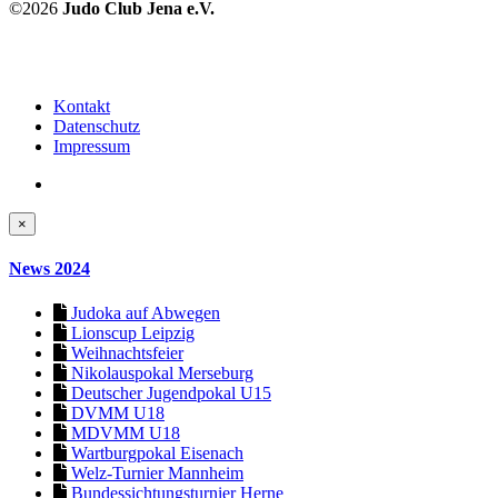
©2026
Judo Club Jena e.V.
Kontakt
Datenschutz
Impressum
×
News 2024
Judoka auf Abwegen
Lionscup Leipzig
Weihnachtsfeier
Nikolauspokal Merseburg
Deutscher Jugendpokal U15
DVMM U18
MDVMM U18
Wartburgpokal Eisenach
Welz-Turnier Mannheim
Bundessichtungsturnier Herne