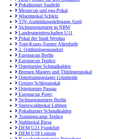
Pokalturnier Saalfeld
Messecup und ega-Pokal
Wisentpokal Schleiz
TJV-Ausbildungslehrgang April
Sichtungsturniere in NRW
Landesmeisterschaften U11
Pokal der Stadt Werdau
Toni-Kraus-Turnier Altenfurth
2. Ostthüringenrandori
Europacup Berlin
Europacup Teplice
Osterturnier Schmalkalden
Bremen Masters und Thüringenpokal
Ostertrainingslager Grünheide
Greizer Schlosspokal
Osterturnier Passau
Europacup Porec
Sichtungsturniere Berlin
Spreewaldpokal Lübben
Pokalturnier Schmalkalden
Trainingscamp Teplice
Stahlpokal Riesa
DEM U21 Frankfurt
DEM U18 Leipzig
Rauschenbergturnier Petersberg