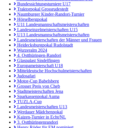
Bundessichtungsturniere U17
Traktorpokal Grossrudestedt
Naumburger Kinder-Randori-Turnier
Hörselbergpokal
U11 Landesmannschaftsmeisterschaften
Landeseinzelmeisterschaften U15
U13 Landesmannschaftsmeisterschaften
Landesmeisterschaften der Männer und Frauen
Heidecksburgpokal Rudolstadt
Wurzeralm 2024
4. Ostthüringen-Randori
Glaspalast Sindelfingen
Europameisterschaft U18
Mitteldeutsche Hochschulmeisterschaften
Judosafari
Motor-Cup Babelsberg
Grosser Preis von Cheb
Stadtmeisterschaften Jena
Sparkassenpokal Auma
TUZLA-Cup
Landesmeisterschaften U13
Werdauer Mädchenpokal
Kaizen-Turnier in Echt/NL
3. Ostthüringenrandori
Henry Röder für EM nominiert