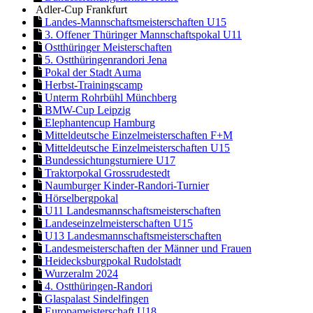
Adler-Cup Frankfurt
Landes-Mannschaftsmeisterschaften U15
3. Offener Thüringer Mannschaftspokal U11
Ostthüringer Meisterschaften
5. Ostthüringenrandori Jena
Pokal der Stadt Auma
Herbst-Trainingscamp
Unterm Rohrbühl Münchberg
BMW-Cup Leipzig
Elephantencup Hamburg
Mitteldeutsche Einzelmeisterschaften F+M
Mitteldeutsche Einzelmeisterschaften U15
Bundessichtungsturniere U17
Traktorpokal Grossrudestedt
Naumburger Kinder-Randori-Turnier
Hörselbergpokal
U11 Landesmannschaftsmeisterschaften
Landeseinzelmeisterschaften U15
U13 Landesmannschaftsmeisterschaften
Landesmeisterschaften der Männer und Frauen
Heidecksburgpokal Rudolstadt
Wurzeralm 2024
4. Ostthüringen-Randori
Glaspalast Sindelfingen
Europameisterschaft U18