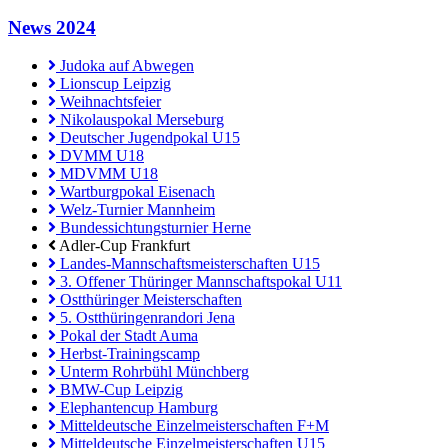
News 2024
Judoka auf Abwegen
Lionscup Leipzig
Weihnachtsfeier
Nikolauspokal Merseburg
Deutscher Jugendpokal U15
DVMM U18
MDVMM U18
Wartburgpokal Eisenach
Welz-Turnier Mannheim
Bundessichtungsturnier Herne
Adler-Cup Frankfurt
Landes-Mannschaftsmeisterschaften U15
3. Offener Thüringer Mannschaftspokal U11
Ostthüringer Meisterschaften
5. Ostthüringenrandori Jena
Pokal der Stadt Auma
Herbst-Trainingscamp
Unterm Rohrbühl Münchberg
BMW-Cup Leipzig
Elephantencup Hamburg
Mitteldeutsche Einzelmeisterschaften F+M
Mitteldeutsche Einzelmeisterschaften U15