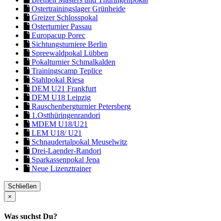
Ostertrainingslager Grünheide
Greizer Schlosspokal
Osterturnier Passau
Europacup Porec
Sichtungsturniere Berlin
Spreewaldpokal Lübben
Pokalturnier Schmalkalden
Trainingscamp Teplice
Stahlpokal Riesa
DEM U21 Frankfurt
DEM U18 Leipzig
Rauschenbergturnier Petersberg
1.Ostthüringenrandori
MDEM U18/U21
LEM U18/ U21
Schnaudertalpokal Meuselwitz
Drei-Laender-Randori
Sparkassenpokal Jena
Neue Lizenztrainer
Schließen
×
Was suchst Du?