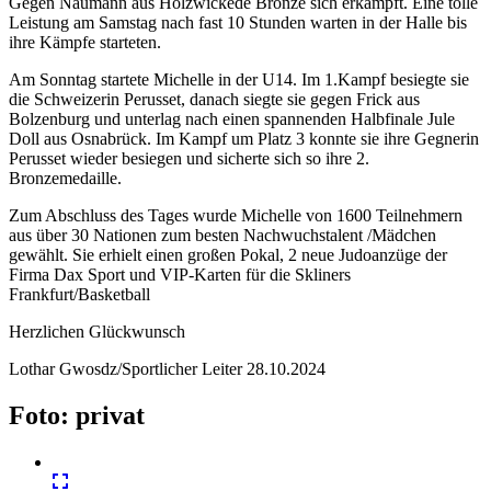
Gegen Naumann aus Holzwickede Bronze sich erkämpft. Eine tolle
Leistung am Samstag nach fast 10 Stunden warten in der Halle bis
ihre Kämpfe starteten.
Am Sonntag startete Michelle in der U14. Im 1.Kampf besiegte sie
die Schweizerin Perusset, danach siegte sie gegen Frick aus
Bolzenburg und unterlag nach einen spannenden Halbfinale Jule
Doll aus Osnabrück. Im Kampf um Platz 3 konnte sie ihre Gegnerin
Perusset wieder besiegen und sicherte sich so ihre 2.
Bronzemedaille.
Zum Abschluss des Tages wurde Michelle von 1600 Teilnehmern
aus über 30 Nationen zum besten Nachwuchstalent /Mädchen
gewählt. Sie erhielt einen großen Pokal, 2 neue Judoanzüge der
Firma Dax Sport und VIP-Karten für die Skliners
Frankfurt/Basketball
Herzlichen Glückwunsch
Lothar Gwosdz/Sportlicher Leiter 28.10.2024
Foto: privat