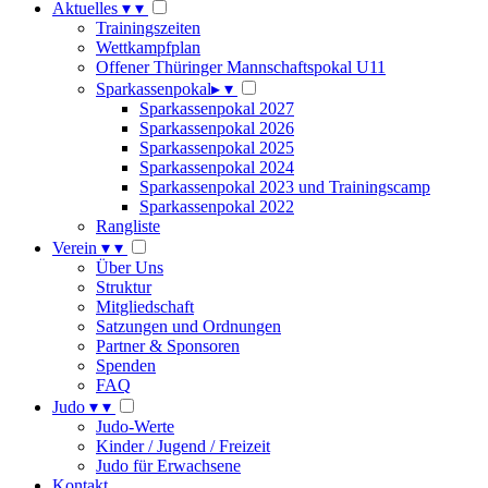
Aktuelles
▾
▾
Trainingszeiten
Wettkampfplan
Offener Thüringer Mannschaftspokal U11
Sparkassenpokal
▸
▾
Sparkassenpokal 2027
Sparkassenpokal 2026
Sparkassenpokal 2025
Sparkassenpokal 2024
Sparkassenpokal 2023 und Trainingscamp
Sparkassenpokal 2022
Rangliste
Verein
▾
▾
Über Uns
Struktur
Mitgliedschaft
Satzungen und Ordnungen
Partner & Sponsoren
Spenden
FAQ
Judo
▾
▾
Judo-Werte
Kinder / Jugend / Freizeit
Judo für Erwachsene
Kontakt