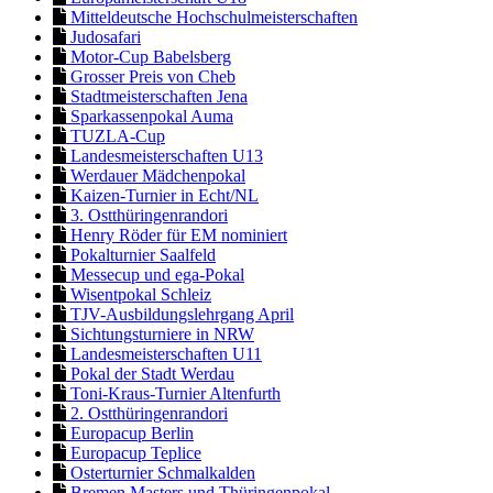
Mitteldeutsche Hochschulmeisterschaften
Judosafari
Motor-Cup Babelsberg
Grosser Preis von Cheb
Stadtmeisterschaften Jena
Sparkassenpokal Auma
TUZLA-Cup
Landesmeisterschaften U13
Werdauer Mädchenpokal
Kaizen-Turnier in Echt/NL
3. Ostthüringenrandori
Henry Röder für EM nominiert
Pokalturnier Saalfeld
Messecup und ega-Pokal
Wisentpokal Schleiz
TJV-Ausbildungslehrgang April
Sichtungsturniere in NRW
Landesmeisterschaften U11
Pokal der Stadt Werdau
Toni-Kraus-Turnier Altenfurth
2. Ostthüringenrandori
Europacup Berlin
Europacup Teplice
Osterturnier Schmalkalden
Bremen Masters und Thüringenpokal