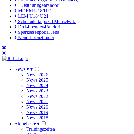
1.Ostthüringenrandori
MDEM U18/U21
LEM U18/ U21
Schnaudertalpokal Meuselwitz
Drei-Laender-Randori
Sparkassenpokal Jena
Neue Lizenztrainer
News
▾
▾
News 2026
News 2025
News 2024
News 2023
News 2022
News 2021
News 2020
News 2019
News 2018
Aktuelles
▾
▾
Trainingszeiten