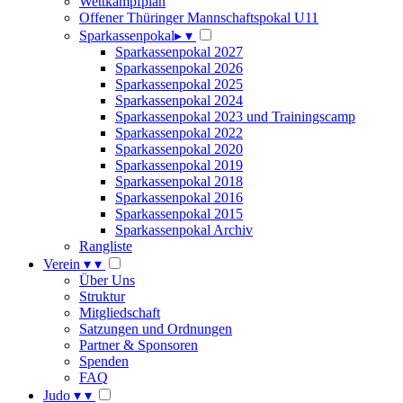
Wettkampfplan
Offener Thüringer Mannschaftspokal U11
Sparkassenpokal
▸
▾
Sparkassenpokal 2027
Sparkassenpokal 2026
Sparkassenpokal 2025
Sparkassenpokal 2024
Sparkassenpokal 2023 und Trainingscamp
Sparkassenpokal 2022
Sparkassenpokal 2020
Sparkassenpokal 2019
Sparkassenpokal 2018
Sparkassenpokal 2016
Sparkassenpokal 2015
Sparkassenpokal Archiv
Rangliste
Verein
▾
▾
Über Uns
Struktur
Mitgliedschaft
Satzungen und Ordnungen
Partner & Sponsoren
Spenden
FAQ
Judo
▾
▾