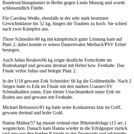
Bundessichtungstunier in Berlin gegen Linda Munzig und wurde
schlussendlich Fünfte.
Für Carolina Weiße, ebenfalls in der sehr stark besetzten
Gewichtsklasse bis 52 kg, hingen die Trauben zu hoch. Sie schied
nach zwei Kämpfen aus.
Thore Schneider/40 kg mit kämpferisch guter Leistung kam auf
Platz 2, dabei konnte er seinen Dauerrivalen Merbach/PSV Erfurt
besiegen.
Auch Julius Reuken/66 kg zeigte deutliche Fortschritte im
Bodenkampf und gewann dreimal mit Hebel bzw. Festhalte. Das
Finale verlor Julius und belegte Platz 2.
In der U18 gewann Erik Schneider/ 66 kg die Goldmedaille. Nach 2
Siegen hatte es Erik im Finale mit den starken Usaraev/SV
Schmalkalden zutun. Eine kleine Unachtsamkeit nutze Erik im
Boden aus und gewann mit Festhalte.
Michael Beloussov/81 kg hatte seine Konkurrenz klar im Griff,
gewann dreimal und holte Gold.
Hanna Malina/57 kg musste erstmal eine Blitzniederlage (15 sec.)
wegstecken. Danach kam Hanna wieder in die Erfolgsspur zurück
und gewann ihre beiden Kämpfe in der Trostrunde und erkämpfte