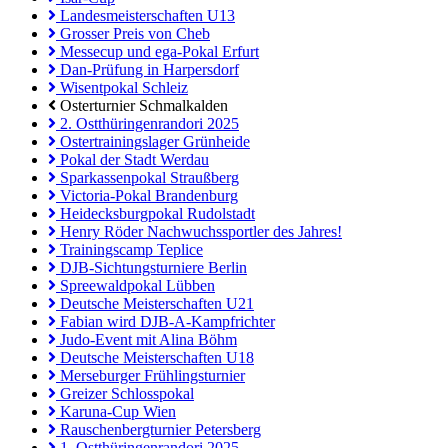
Landesmeisterschaften U13
Grosser Preis von Cheb
Messecup und ega-Pokal Erfurt
Dan-Prüfung in Harpersdorf
Wisentpokal Schleiz
Osterturnier Schmalkalden
2. Ostthüringenrandori 2025
Ostertrainingslager Grünheide
Pokal der Stadt Werdau
Sparkassenpokal Straußberg
Victoria-Pokal Brandenburg
Heidecksburgpokal Rudolstadt
Henry Röder Nachwuchssportler des Jahres!
Trainingscamp Teplice
DJB-Sichtungsturniere Berlin
Spreewaldpokal Lübben
Deutsche Meisterschaften U21
Fabian wird DJB-A-Kampfrichter
Judo-Event mit Alina Böhm
Deutsche Meisterschaften U18
Merseburger Frühlingsturnier
Greizer Schlosspokal
Karuna-Cup Wien
Rauschenbergturnier Petersberg
1. Ostthüringenrandori 2025