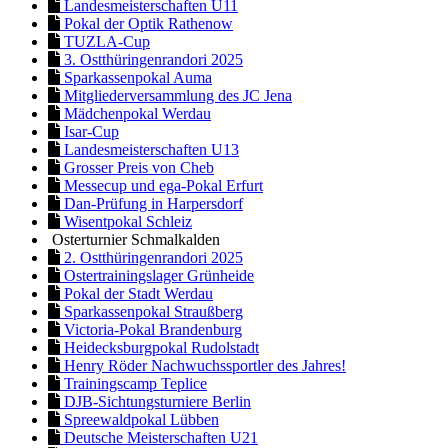
Landesmeisterschaften U11
Pokal der Optik Rathenow
TUZLA-Cup
3. Ostthüringenrandori 2025
Sparkassenpokal Auma
Mitgliederversammlung des JC Jena
Mädchenpokal Werdau
Isar-Cup
Landesmeisterschaften U13
Grosser Preis von Cheb
Messecup und ega-Pokal Erfurt
Dan-Prüfung in Harpersdorf
Wisentpokal Schleiz
Osterturnier Schmalkalden
2. Ostthüringenrandori 2025
Ostertrainingslager Grünheide
Pokal der Stadt Werdau
Sparkassenpokal Straußberg
Victoria-Pokal Brandenburg
Heidecksburgpokal Rudolstadt
Henry Röder Nachwuchssportler des Jahres!
Trainingscamp Teplice
DJB-Sichtungsturniere Berlin
Spreewaldpokal Lübben
Deutsche Meisterschaften U21