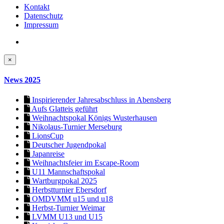
Kontakt
Datenschutz
Impressum
×
News 2025
Inspirierender Jahresabschluss in Abensberg
Aufs Glatteis geführt
Weihnachtspokal Königs Wusterhausen
Nikolaus-Turnier Merseburg
LionsCup
Deutscher Jugendpokal
Japanreise
Weihnachtsfeier im Escape-Room
U11 Mannschaftspokal
Wartburgpokal 2025
Herbstturnier Ebersdorf
OMDVMM u15 und u18
Herbst-Turnier Weimar
LVMM U13 und U15