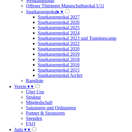
Wettkampfplan
Offener Thüringer Mannschaftspokal U11
Sparkassenpokal
▸
▾
Sparkassenpokal 2027
Sparkassenpokal 2026
Sparkassenpokal 2025
Sparkassenpokal 2024
Sparkassenpokal 2023 und Trainingscamp
Sparkassenpokal 2022
Sparkassenpokal 2020
Sparkassenpokal 2019
Sparkassenpokal 2018
Sparkassenpokal 2016
Sparkassenpokal 2015
Sparkassenpokal Archiv
Rangliste
Verein
▾
▾
Über Uns
Struktur
Mitgliedschaft
Satzungen und Ordnungen
Partner & Sponsoren
Spenden
FAQ
Judo
▾
▾