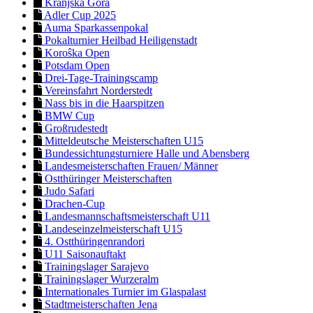
Kranjska Gora
Adler Cup 2025
Auma Sparkassenpokal
Pokalturnier Heilbad Heiligenstadt
Koroŝka Open
Potsdam Open
Drei-Tage-Trainingscamp
Vereinsfahrt Norderstedt
Nass bis in die Haarspitzen
BMW Cup
Großrudestedt
Mitteldeutsche Meisterschaften U15
Bundessichtungsturniere Halle und Abensberg
Landesmeisterschaften Frauen/ Männer
Ostthüringer Meisterschaften
Judo Safari
Drachen-Cup
Landesmannschaftsmeisterschaft U11
Landeseinzelmeisterschaft U15
4. Ostthüringenrandori
U11 Saisonauftakt
Trainingslager Sarajevo
Trainingslager Wurzeralm
Internationales Turnier im Glaspalast
Stadtmeisterschaften Jena