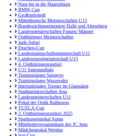
Nass bis in die Haarspitzen
BMW Cup
Großrudestedt
Mitteldeutsche Meisterschaften U15
Bundessichtungsturniere Halle und Abensberg
Landesmeisterschaften Frauen/ Männer
Ostthüringer Meisterschaften
Judo Safari
Drachen-Cup
Landesmannschaftsmeisterschaft U11
Landeseinzelmeisterschaft U15
4. Ostthüringenrandori
U11 Saisonauftakt
Trainingslager Sarajevo
Trainingslager Wurzeralm
Internationales Turnier im Glaspalast
Stadtmeisterschaften Jena
Landesmeisterschaften U11
Pokal der Optik Rathenow
TUZLA-Cup
3. Ostthüringenrandori 2025
Sparkassenpokal Auma
Mitgliederversammlung des JC Jena
Mädchenpokal Werdau
Isar-Cup