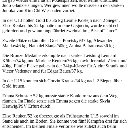
Es gab wieder eine Flut an Podestplätzen, aber keine wirklichen
Judo-Glanzleistungen. Wer gewinnen wollte musste an den starken
Judoka von Kim Chi Wiesbaden vorbei.
In der U13 holten Gold bis 36 kg Leonie Kostejn nach 2 Siegen.
Elise Reuken bis 52 kg hatte nur eine Gegnerin, wurde nicht echt
gefordert und gewann ungefährdet zweimal im „Best of Three“.
Zweite Plätze erkämpften Gosha Poretskyi/37 kg, Alexander
Manke/46 kg, Nathaiel Stanja/50kg, Amina Bairamova/36 kg.
Die Bronze-Medaille erkämpfte nach starker Leistung Lennard
Köhler/34 kg und Marlene Reuken/36 kg sowie Jeremiah Ziermann/
40kg. Fünfte Plätze gab es in der 34kg-Klasse für Andre Stranik und
Victor Vedentev und für Edgar Bauer/37 kg.
In der U15 konnten sich Corvin Krause/34 kg nach 2 Siegen über
Gold freuen.
Emma Schuster/ 52 kg musste starke Konkurrenz aus dem Weg
räumen. Im Finale setzte sich Emma gegen die starke Skyla
Hertwig/PSV Erfurt durch.
Elise Reuken/52 kg überzeugte als Frühstarterin U15 sowohl im
Stand als auch im Boden. Sie konnte von fünf Kämpfen drei für sich
entscheiden. Im kleinen Finale verlor sie wie zuletzt auch beim