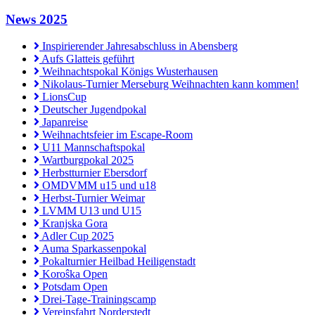
News 2025
Inspirierender Jahresabschluss in Abensberg
Aufs Glatteis geführt
Weihnachtspokal Königs Wusterhausen
Nikolaus-Turnier Merseburg Weihnachten kann kommen!
LionsCup
Deutscher Jugendpokal
Japanreise
Weihnachtsfeier im Escape-Room
U11 Mannschaftspokal
Wartburgpokal 2025
Herbstturnier Ebersdorf
OMDVMM u15 und u18
Herbst-Turnier Weimar
LVMM U13 und U15
Kranjska Gora
Adler Cup 2025
Auma Sparkassenpokal
Pokalturnier Heilbad Heiligenstadt
Koroŝka Open
Potsdam Open
Drei-Tage-Trainingscamp
Vereinsfahrt Norderstedt