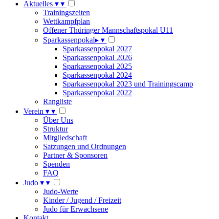
Aktuelles
▾
▾
Trainingszeiten
Wettkampfplan
Offener Thüringer Mannschaftspokal U11
Sparkassenpokal
▸
▾
Sparkassenpokal 2027
Sparkassenpokal 2026
Sparkassenpokal 2025
Sparkassenpokal 2024
Sparkassenpokal 2023 und Trainingscamp
Sparkassenpokal 2022
Rangliste
Verein
▾
▾
Über Uns
Struktur
Mitgliedschaft
Satzungen und Ordnungen
Partner & Sponsoren
Spenden
FAQ
Judo
▾
▾
Judo-Werte
Kinder / Jugend / Freizeit
Judo für Erwachsene
Kontakt