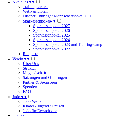
Aktuelles
▾
▾
Trainingszeiten
Wettkampfplan
Offener Thüringer Mannschaftspokal U11
Sparkassenpokal
▸
▾
Sparkassenpokal 2027
Sparkassenpokal 2026
Sparkassenpokal 2025
Sparkassenpokal 2024
Sparkassenpokal 2023 und Trainingscamp
Sparkassenpokal 2022
Rangliste
Verein
▾
▾
Über Uns
Struktur
Mitgliedschaft
Satzungen und Ordnungen
Partner & Sponsoren
Spenden
FAQ
Judo
▾
▾
Judo-Werte
Kinder / Jugend / Freizeit
Judo für Erwachsene
Kontakt