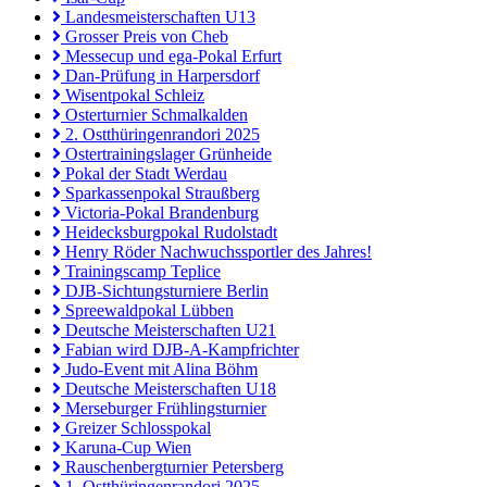
Landesmeisterschaften U13
Grosser Preis von Cheb
Messecup und ega-Pokal Erfurt
Dan-Prüfung in Harpersdorf
Wisentpokal Schleiz
Osterturnier Schmalkalden
2. Ostthüringenrandori 2025
Ostertrainingslager Grünheide
Pokal der Stadt Werdau
Sparkassenpokal Straußberg
Victoria-Pokal Brandenburg
Heidecksburgpokal Rudolstadt
Henry Röder Nachwuchssportler des Jahres!
Trainingscamp Teplice
DJB-Sichtungsturniere Berlin
Spreewaldpokal Lübben
Deutsche Meisterschaften U21
Fabian wird DJB-A-Kampfrichter
Judo-Event mit Alina Böhm
Deutsche Meisterschaften U18
Merseburger Frühlingsturnier
Greizer Schlosspokal
Karuna-Cup Wien
Rauschenbergturnier Petersberg
1. Ostthüringenrandori 2025