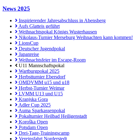
News 2025
Inspirierender Jahresabschluss in Abensberg
Aufs Glatteis geführt
Weihnachtspokal Königs Wusterhausen
Nikolaus-Turnier Merseburg Weihnachten kann kommen!
LionsCup
Deutscher Jugendpokal
Japanreise
Weihnachtsfeier im Escape-Room
U11 Mannschaftspokal
Wartburgpokal 2025
Herbstturnier Ebersdorf
OMDVMM u15 und u18
Herbst-Turnier Weimar
LVMM U13 und U15
Kranjska Gora
Adler Cup 2025
Auma Sparkassenpokal
Pokalturnier Heilbad Heiligenstadt
Koroŝka Open
Potsdam Open
Drei-Tage-Trainingscamp
Vereinsfahrt Norderstedt