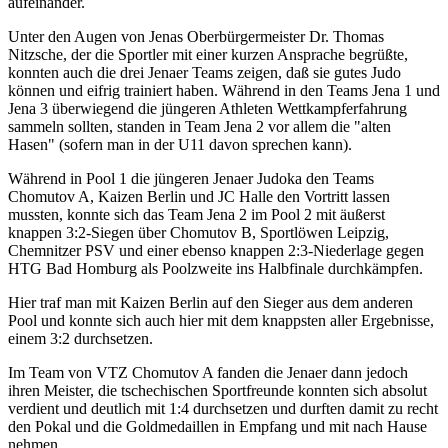
aufeinander.
Unter den Augen von Jenas Oberbürgermeister Dr. Thomas
Nitzsche, der die Sportler mit einer kurzen Ansprache begrüßte,
konnten auch die drei Jenaer Teams zeigen, daß sie gutes Judo
können und eifrig trainiert haben. Während in den Teams Jena 1 und
Jena 3 überwiegend die jüngeren Athleten Wettkampferfahrung
sammeln sollten, standen in Team Jena 2 vor allem die "alten
Hasen" (sofern man in der U11 davon sprechen kann).
Während in Pool 1 die jüngeren Jenaer Judoka den Teams
Chomutov A, Kaizen Berlin und JC Halle den Vortritt lassen
mussten, konnte sich das Team Jena 2 im Pool 2 mit äußerst
knappen 3:2-Siegen über Chomutov B, Sportlöwen Leipzig,
Chemnitzer PSV und einer ebenso knappen 2:3-Niederlage gegen
HTG Bad Homburg als Poolzweite ins Halbfinale durchkämpfen.
Hier traf man mit Kaizen Berlin auf den Sieger aus dem anderen
Pool und konnte sich auch hier mit dem knappsten aller Ergebnisse,
einem 3:2 durchsetzen.
Im Team von VTZ Chomutov A fanden die Jenaer dann jedoch
ihren Meister, die tschechischen Sportfreunde konnten sich absolut
verdient und deutlich mit 1:4 durchsetzen und durften damit zu recht
den Pokal und die Goldmedaillen in Empfang und mit nach Hause
nehmen.