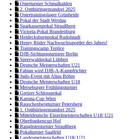
Osterturnier Schmalkalden
2. Ostthüringenrandori 2025
Ostertrainingslager Grünheide
Pokal der Stadt Werdau
Sparkassenpokal Straußberg
Victoria-Pokal Brandenburg
Heidecksburgpokal Rudolstadt
Henry Röder Nachwuchssportler des Jahres!
Trainingscamp Teplice
DJB-Sichtungsturniere Berlin
Spreewaldpokal Lübben
Deutsche Meisterschaften U21
Fabian wird DJB-A-Kampfrichter
Judo-Event mit Alina Böhm
Deutsche Meisterschaften U18
Merseburger Frühlingsturnier
Greizer Schlosspokal
Karuna-Cup Wien
Rauschenbergturnier Petersberg
1. Ostthüringenrandori 2025
Mitteldeutsche Einzelmeisterschaften U18/ U21
Oberfrankencup Hof
Ranglistenturnier Straußberg
Pokalturnier Saalfeld
Landesmeisterschaften U18/ U21