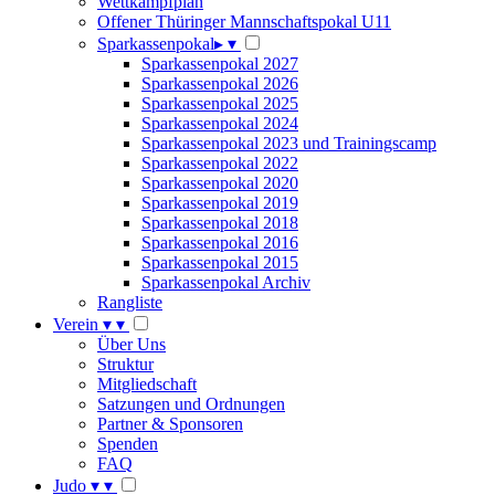
Wettkampfplan
Offener Thüringer Mannschaftspokal U11
Sparkassenpokal
▸
▾
Sparkassenpokal 2027
Sparkassenpokal 2026
Sparkassenpokal 2025
Sparkassenpokal 2024
Sparkassenpokal 2023 und Trainingscamp
Sparkassenpokal 2022
Sparkassenpokal 2020
Sparkassenpokal 2019
Sparkassenpokal 2018
Sparkassenpokal 2016
Sparkassenpokal 2015
Sparkassenpokal Archiv
Rangliste
Verein
▾
▾
Über Uns
Struktur
Mitgliedschaft
Satzungen und Ordnungen
Partner & Sponsoren
Spenden
FAQ
Judo
▾
▾