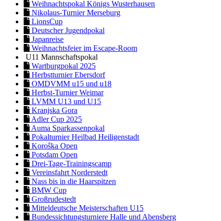
Weihnachtspokal Königs Wusterhausen
Nikolaus-Turnier Merseburg
LionsCup
Deutscher Jugendpokal
Japanreise
Weihnachtsfeier im Escape-Room
U11 Mannschaftspokal
Wartburgpokal 2025
Herbstturnier Ebersdorf
OMDVMM u15 und u18
Herbst-Turnier Weimar
LVMM U13 und U15
Kranjska Gora
Adler Cup 2025
Auma Sparkassenpokal
Pokalturnier Heilbad Heiligenstadt
Koroŝka Open
Potsdam Open
Drei-Tage-Trainingscamp
Vereinsfahrt Norderstedt
Nass bis in die Haarspitzen
BMW Cup
Großrudestedt
Mitteldeutsche Meisterschaften U15
Bundessichtungsturniere Halle und Abensberg