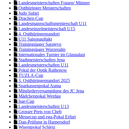
Landesmeisterschaften Frauen/ Männer
Ostthüringer Meisterschaften
Judo Safari
Drachen-Cup
Landesmannschaftsmeisterschaft U11
Landeseinzelmeisterschaft U15
4. Ostthüringenrandori
U11 Saisonauftakt
Trainingslager Sarajevo
Trainingslager Wurzeralm
Internationales Turnier im Glaspalast
Stadtmeisterschaften Jena
Landesmeisterschaften U11
Pokal der Optik Rathenow
TUZLA-Cup
3. Ostthüringenrandori 2025
Sparkassenpokal Auma
Mitgliederversammlung des JC Jena
Mädchenpokal Werdau
Isar-Cup
Landesmeisterschaften U13
Grosser Preis von Cheb
Messecup und ega-Pokal Erfurt
Dan-Prüfung in Harpersdorf
Wisentpokal Schleiz