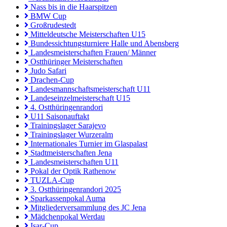
Nass bis in die Haarspitzen
BMW Cup
Großrudestedt
Mitteldeutsche Meisterschaften U15
Bundessichtungsturniere Halle und Abensberg
Landesmeisterschaften Frauen/ Männer
Ostthüringer Meisterschaften
Judo Safari
Drachen-Cup
Landesmannschaftsmeisterschaft U11
Landeseinzelmeisterschaft U15
4. Ostthüringenrandori
U11 Saisonauftakt
Trainingslager Sarajevo
Trainingslager Wurzeralm
Internationales Turnier im Glaspalast
Stadtmeisterschaften Jena
Landesmeisterschaften U11
Pokal der Optik Rathenow
TUZLA-Cup
3. Ostthüringenrandori 2025
Sparkassenpokal Auma
Mitgliederversammlung des JC Jena
Mädchenpokal Werdau
Isar-Cup