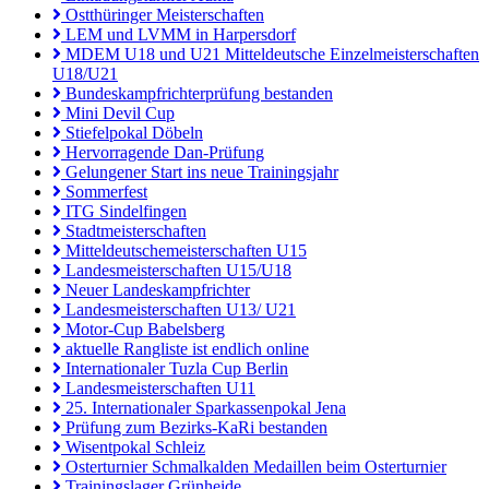
Ostthüringer Meisterschaften
LEM und LVMM in Harpersdorf
MDEM U18 und U21 Mitteldeutsche Einzelmeisterschaften
U18/U21
Bundeskampfrichterprüfung bestanden
Mini Devil Cup
Stiefelpokal Döbeln
Hervorragende Dan-Prüfung
Gelungener Start ins neue Trainingsjahr
Sommerfest
ITG Sindelfingen
Stadtmeisterschaften
Mitteldeutschemeisterschaften U15
Landesmeisterschaften U15/U18
Neuer Landeskampfrichter
Landesmeisterschaften U13/ U21
Motor-Cup Babelsberg
aktuelle Rangliste ist endlich online
Internationaler Tuzla Cup Berlin
Landesmeisterschaften U11
25. Internationaler Sparkassenpokal Jena
Prüfung zum Bezirks-KaRi bestanden
Wisentpokal Schleiz
Osterturnier Schmalkalden Medaillen beim Osterturnier
Trainingslager Grünheide