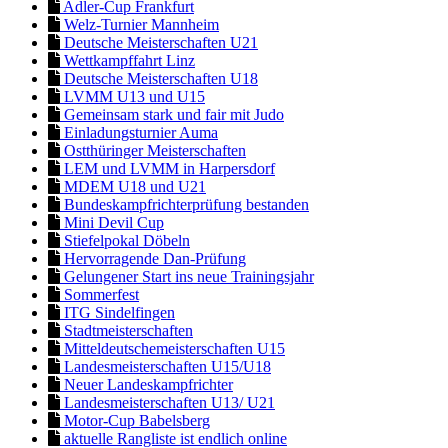
Adler-Cup Frankfurt
Welz-Turnier Mannheim
Deutsche Meisterschaften U21
Wettkampffahrt Linz
Deutsche Meisterschaften U18
LVMM U13 und U15
Gemeinsam stark und fair mit Judo
Einladungsturnier Auma
Ostthüringer Meisterschaften
LEM und LVMM in Harpersdorf
MDEM U18 und U21
Bundeskampfrichterprüfung bestanden
Mini Devil Cup
Stiefelpokal Döbeln
Hervorragende Dan-Prüfung
Gelungener Start ins neue Trainingsjahr
Sommerfest
ITG Sindelfingen
Stadtmeisterschaften
Mitteldeutschemeisterschaften U15
Landesmeisterschaften U15/U18
Neuer Landeskampfrichter
Landesmeisterschaften U13/ U21
Motor-Cup Babelsberg
aktuelle Rangliste ist endlich online