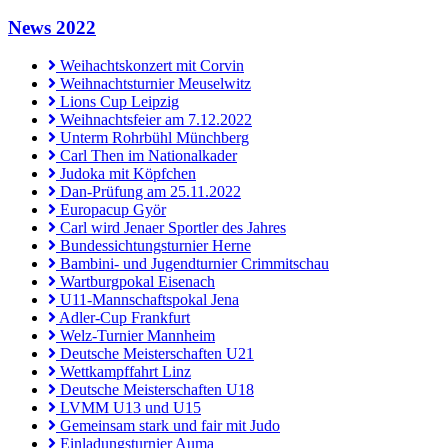
News 2022
Weihachtskonzert mit Corvin
Weihnachtsturnier Meuselwitz
Lions Cup Leipzig
Weihnachtsfeier am 7.12.2022
Unterm Rohrbühl Münchberg
Carl Then im Nationalkader
Judoka mit Köpfchen
Dan-Prüfung am 25.11.2022
Europacup Györ
Carl wird Jenaer Sportler des Jahres
Bundessichtungsturnier Herne
Bambini- und Jugendturnier Crimmitschau
Wartburgpokal Eisenach
U11-Mannschaftspokal Jena
Adler-Cup Frankfurt
Welz-Turnier Mannheim
Deutsche Meisterschaften U21
Wettkampffahrt Linz
Deutsche Meisterschaften U18
LVMM U13 und U15
Gemeinsam stark und fair mit Judo
Einladungsturnier Auma