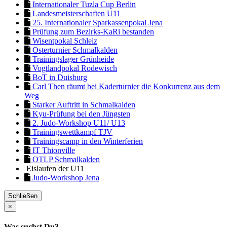
Internationaler Tuzla Cup Berlin
Landesmeisterschaften U11
25. Internationaler Sparkassenpokal Jena
Prüfung zum Bezirks-KaRi bestanden
Wisentpokal Schleiz
Osterturnier Schmalkalden
Trainingslager Grünheide
Vogtlandpokal Rodewisch
BoT in Duisburg
Carl Then räumt bei Kaderturnier die Konkurrenz aus dem
Weg
Starker Auftritt in Schmalkalden
Kyu-Prüfung bei den Jüngsten
2. Judo-Workshop U11/ U13
Trainingswettkampf TJV
Trainingscamp in den Winterferien
IT Thionville
OTLP Schmalkalden
Eislaufen der U11
Judo-Workshop Jena
Schließen
×
Was suchst Du?