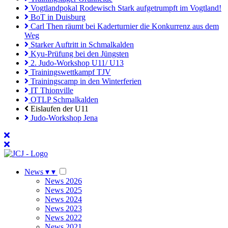
Vogtlandpokal Rodewisch Stark aufgetrumpft im Vogtland!
BoT in Duisburg
Carl Then räumt bei Kaderturnier die Konkurrenz aus dem
Weg
Starker Auftritt in Schmalkalden
Kyu-Prüfung bei den Jüngsten
2. Judo-Workshop U11/ U13
Trainingswettkampf TJV
Trainingscamp in den Winterferien
IT Thionville
OTLP Schmalkalden
Eislaufen der U11
Judo-Workshop Jena
News
▾
▾
News 2026
News 2025
News 2024
News 2023
News 2022
News 2021