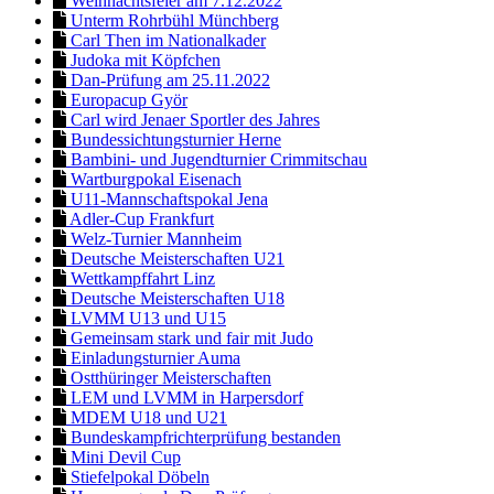
Weihnachtsfeier am 7.12.2022
Unterm Rohrbühl Münchberg
Carl Then im Nationalkader
Judoka mit Köpfchen
Dan-Prüfung am 25.11.2022
Europacup Györ
Carl wird Jenaer Sportler des Jahres
Bundessichtungsturnier Herne
Bambini- und Jugendturnier Crimmitschau
Wartburgpokal Eisenach
U11-Mannschaftspokal Jena
Adler-Cup Frankfurt
Welz-Turnier Mannheim
Deutsche Meisterschaften U21
Wettkampffahrt Linz
Deutsche Meisterschaften U18
LVMM U13 und U15
Gemeinsam stark und fair mit Judo
Einladungsturnier Auma
Ostthüringer Meisterschaften
LEM und LVMM in Harpersdorf
MDEM U18 und U21
Bundeskampfrichterprüfung bestanden
Mini Devil Cup
Stiefelpokal Döbeln