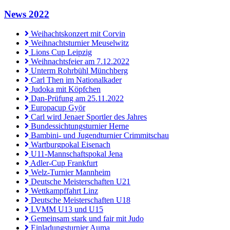
News 2022
Weihachtskonzert mit Corvin
Weihnachtsturnier Meuselwitz
Lions Cup Leipzig
Weihnachtsfeier am 7.12.2022
Unterm Rohrbühl Münchberg
Carl Then im Nationalkader
Judoka mit Köpfchen
Dan-Prüfung am 25.11.2022
Europacup Györ
Carl wird Jenaer Sportler des Jahres
Bundessichtungsturnier Herne
Bambini- und Jugendturnier Crimmitschau
Wartburgpokal Eisenach
U11-Mannschaftspokal Jena
Adler-Cup Frankfurt
Welz-Turnier Mannheim
Deutsche Meisterschaften U21
Wettkampffahrt Linz
Deutsche Meisterschaften U18
LVMM U13 und U15
Gemeinsam stark und fair mit Judo
Einladungsturnier Auma