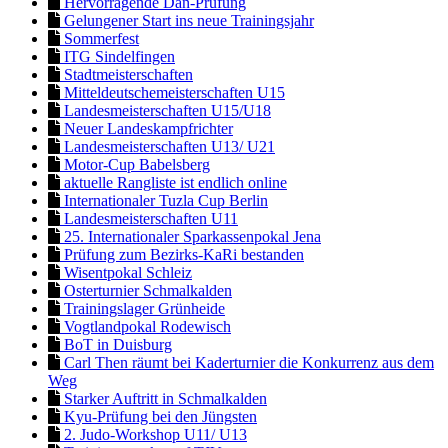
Hervorragende Dan-Prüfung
Gelungener Start ins neue Trainingsjahr
Sommerfest
ITG Sindelfingen
Stadtmeisterschaften
Mitteldeutschemeisterschaften U15
Landesmeisterschaften U15/U18
Neuer Landeskampfrichter
Landesmeisterschaften U13/ U21
Motor-Cup Babelsberg
aktuelle Rangliste ist endlich online
Internationaler Tuzla Cup Berlin
Landesmeisterschaften U11
25. Internationaler Sparkassenpokal Jena
Prüfung zum Bezirks-KaRi bestanden
Wisentpokal Schleiz
Osterturnier Schmalkalden
Trainingslager Grünheide
Vogtlandpokal Rodewisch
BoT in Duisburg
Carl Then räumt bei Kaderturnier die Konkurrenz aus dem
Weg
Starker Auftritt in Schmalkalden
Kyu-Prüfung bei den Jüngsten
2. Judo-Workshop U11/ U13