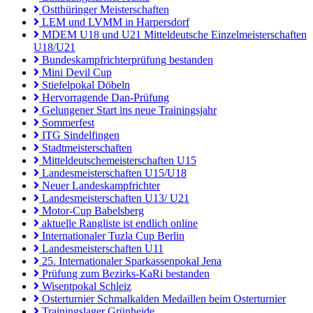
Ostthüringer Meisterschaften
LEM und LVMM in Harpersdorf
MDEM U18 und U21 Mitteldeutsche Einzelmeisterschaften
U18/U21
Bundeskampfrichterprüfung bestanden
Mini Devil Cup
Stiefelpokal Döbeln
Hervorragende Dan-Prüfung
Gelungener Start ins neue Trainingsjahr
Sommerfest
ITG Sindelfingen
Stadtmeisterschaften
Mitteldeutschemeisterschaften U15
Landesmeisterschaften U15/U18
Neuer Landeskampfrichter
Landesmeisterschaften U13/ U21
Motor-Cup Babelsberg
aktuelle Rangliste ist endlich online
Internationaler Tuzla Cup Berlin
Landesmeisterschaften U11
25. Internationaler Sparkassenpokal Jena
Prüfung zum Bezirks-KaRi bestanden
Wisentpokal Schleiz
Osterturnier Schmalkalden Medaillen beim Osterturnier
Trainingslager Grünheide