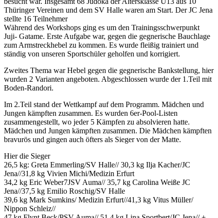
besucht war. Insgesamt 68 Judoka der Altersklasse U13 aus 10
Thüringer Vereinen und dem SV Halle waren am Start. Der JC Jena
stellte 16 Teilnehmer
Während des Workshops ging es um den Trainingsschwerpunkt
Juji- Gatame. Erste Aufgabe war, gegen die gegnerische Bauchlage
zum Armstreckhebel zu kommen. Es wurde fleißig trainiert und
ständig von unseren Sportschüler geholfen und korrigiert.
Zweites Thema war Hebel gegen die gegnerische Bankstellung, hier
wurden 2 Varianten angeboten. Abgeschlossen wurde der 1.Teil mit
Boden-Randori.
Im 2.Teil stand der Wettkampf auf dem Programm. Mädchen und
Jungen kämpften zusammen. Es wurden 6er-Pool-Listen
zusammengestellt, wo jeder 5 Kämpfen zu absolvieren hatte.
Mädchen und Jungen kämpften zusammen. Die Mädchen kämpften
bravurös und gingen auch öfters als Sieger von der Matte.
Hier die Sieger
26,5 kg: Greta Emmerling/SV Halle// 30,3 kg Ilja Kacher/JC
Jena//31,8 kg Vivien Michi/Medizin Erfurt
34,2 kg Eric Weber7JSV Auma// 35,7 kg Carolina Weiße JC
Jena//37,5 kg Emilio Roschig/SV Halle
39,6 kg Mark Sumkins/ Medizin Erfurt//41,3 kg Vitus Müller/
Nippon Schleiz//
47 kg Flynt Beck/PSV Auma// 51,4 kg Lina Sportbert/JC Jena// +