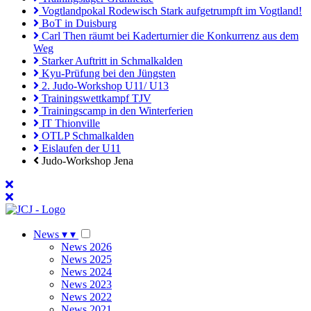
Vogtlandpokal Rodewisch Stark aufgetrumpft im Vogtland!
BoT in Duisburg
Carl Then räumt bei Kaderturnier die Konkurrenz aus dem
Weg
Starker Auftritt in Schmalkalden
Kyu-Prüfung bei den Jüngsten
2. Judo-Workshop U11/ U13
Trainingswettkampf TJV
Trainingscamp in den Winterferien
IT Thionville
OTLP Schmalkalden
Eislaufen der U11
Judo-Workshop Jena
News
▾
▾
News 2026
News 2025
News 2024
News 2023
News 2022
News 2021