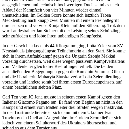
ausgeglichenen und technisch hochwertigen Duell stand es nach
Ablauf der Kampfzeit von vier Minuten wieder einmal
unentschieden. Im Golden Score konnte sich letztlich Tabea
Mecklenburg nach knapp zwei Minuten mit einem Festhaltegriff
durchsetzen und verwies Ronja Klein auf den Silberrang. Trotzdem
war Landestrainer Jan Steiner mit der Leistung seines Schützlings
sehr zufrieden und lobte ihren unbändigen Kampfgeist.
In der Gewichtsklasse bis 44 Kilogramm ging Lotta Zeier vom SV
Neustadt als jahrgangsjüngste Teilnehmerin an den Start. Sie konnte
sich in ihrem Auftaktkampf gegen die Ungarin Szonja Makkai
vorzeitig durchsetzen, weil diese wegen passivem Kampfverhaltens
vom Mattenleiter gleich drei Bestrafungen erhielt. Die beiden
anschließenden Begegnungen gegen die Rumänin Veronica Oltean
und die Ukrainerin Maharyta Stutska verlor Lotta Zeier allerdings
vorzeitig und landete somit bei ihrem ersten Europacupeinsatz auf
einem beachtlichen siebten Platz.
Carl Ten vom JC Jena musste in seinem ersten Kampf gegen den
Italiener Giacomo Pagano ran. Er fand von Beginn an nicht in den
Kampf und erhielt vom Mattenleiter drei Strafen wegen Inaktivität.
In der Trostrunde lieferte er sich dann mit dem Ukrainer Ivan
Trovimov ein Duell auf Augenhöhe. Im Golden Score ließ er sich
jedoch von einem Schulterwurf des Ukrainers überraschen und
schied so aus dem Turnier aus.