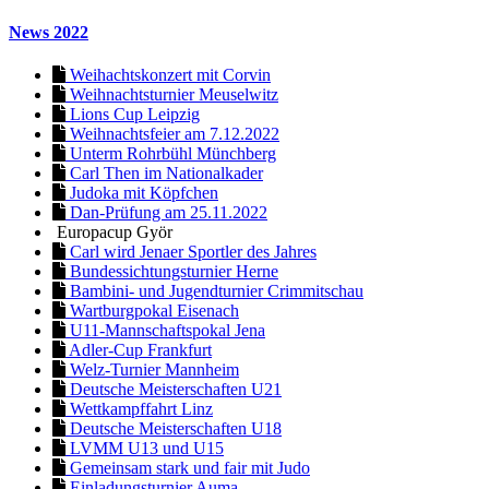
News 2022
Weihachtskonzert mit Corvin
Weihnachtsturnier Meuselwitz
Lions Cup Leipzig
Weihnachtsfeier am 7.12.2022
Unterm Rohrbühl Münchberg
Carl Then im Nationalkader
Judoka mit Köpfchen
Dan-Prüfung am 25.11.2022
Europacup Györ
Carl wird Jenaer Sportler des Jahres
Bundessichtungsturnier Herne
Bambini- und Jugendturnier Crimmitschau
Wartburgpokal Eisenach
U11-Mannschaftspokal Jena
Adler-Cup Frankfurt
Welz-Turnier Mannheim
Deutsche Meisterschaften U21
Wettkampffahrt Linz
Deutsche Meisterschaften U18
LVMM U13 und U15
Gemeinsam stark und fair mit Judo
Einladungsturnier Auma