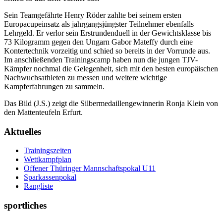
Sein Teamgefährte Henry Röder zahlte bei seinem ersten
Europacupeinsatz als jahrgangsjüngster Teilnehmer ebenfalls
Lehrgeld. Er verlor sein Erstrundenduell in der Gewichtsklasse bis
73 Kilogramm gegen den Ungarn Gabor Mateffy durch eine
Kontertechnik vorzeitig und schied so bereits in der Vorrunde aus.
Im anschließenden Trainingscamp haben nun die jungen TJV-
Kämpfer nochmal die Gelegenheit, sich mit den besten europäischen
Nachwuchsathleten zu messen und weitere wichtige
Kampferfahrungen zu sammeln.
Das Bild (J.S.) zeigt die Silbermedaillengewinnerin Ronja Klein von
den Mattenteufeln Erfurt.
Aktuelles
Trainingszeiten
Wettkampfplan
Offener Thüringer Mannschaftspokal U11
Sparkassenpokal
Rangliste
sportliches