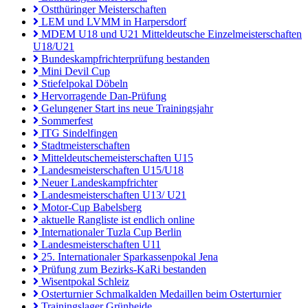
Ostthüringer Meisterschaften
LEM und LVMM in Harpersdorf
MDEM U18 und U21 Mitteldeutsche Einzelmeisterschaften
U18/U21
Bundeskampfrichterprüfung bestanden
Mini Devil Cup
Stiefelpokal Döbeln
Hervorragende Dan-Prüfung
Gelungener Start ins neue Trainingsjahr
Sommerfest
ITG Sindelfingen
Stadtmeisterschaften
Mitteldeutschemeisterschaften U15
Landesmeisterschaften U15/U18
Neuer Landeskampfrichter
Landesmeisterschaften U13/ U21
Motor-Cup Babelsberg
aktuelle Rangliste ist endlich online
Internationaler Tuzla Cup Berlin
Landesmeisterschaften U11
25. Internationaler Sparkassenpokal Jena
Prüfung zum Bezirks-KaRi bestanden
Wisentpokal Schleiz
Osterturnier Schmalkalden Medaillen beim Osterturnier
Trainingslager Grünheide