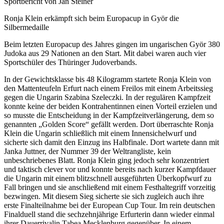
Sportbericht von Jan Steiner
Ronja Klein erkämpft sich beim Europacup in Györ die
Silbermedaille
Beim letzten Europacup des Jahres gingen im ungarischen Györ 380
Judoka aus 29 Nationen an den Start. Mit dabei waren auch vier
Sportschüler des Thüringer Judoverbands.
In der Gewichtsklasse bis 48 Kilogramm startete Ronja Klein von
den Mattenteufeln Erfurt nach einem Freilos mit einem Arbeitssieg
gegen die Ungarin Szabina Szeleczki. In der regulären Kampfzeit
konnte keine der beiden Kontrahentinnen einen Vorteil erzielen und
so musste die Entscheidung in der Kampfzeitverlängerung, dem so
genannten „Golden Score“ gefällt werden. Dort überraschte Ronja
Klein die Ungarin schließlich mit einem Innensichelwurf und
sicherte sich damit den Einzug ins Halbfinale. Dort wartete dann mit
Janka Juttner, der Nummer 39 der Weltrangliste, kein
unbeschriebenes Blatt. Ronja Klein ging jedoch sehr konzentriert
und taktisch clever vor und konnte bereits nach kurzer Kampfdauer
die Ungarin mit einem blitzschnell ausgeführten Überkopfwurf zu
Fall bringen und sie anschließend mit einem Festhaltegriff vorzeitig
bezwingen. Mit diesem Sieg sicherte sie sich zugleich auch ihre
erste Finalteilnahme bei der European Cup Tour. Im rein deutschen
Finalduell stand die sechzehnjährige Erfurterin dann wieder einmal
ihrer Dauerrivalin Tabea Mecklenburg gegenüber. In einem