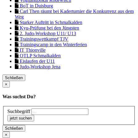
Vogtlandpokal Rodewisch
BoT in Duisburg
Carl Then räumt bei Kaderturnier die Konkurrenz aus dem
Weg
Starker Auftritt in Schmalkalden
Kyu-Prüfung bei den Jüngsten
2. Judo-Workshop U11/ U13
Trainingswettkampf TJV
Trainingscamp in den Winterferien
IT Thionville
OTLP Schmalkalden
Eislaufen der U11
Judo-Workshop Jena
Schließen
×
Was suchst Du?
Suchbegriff
Schließen
×