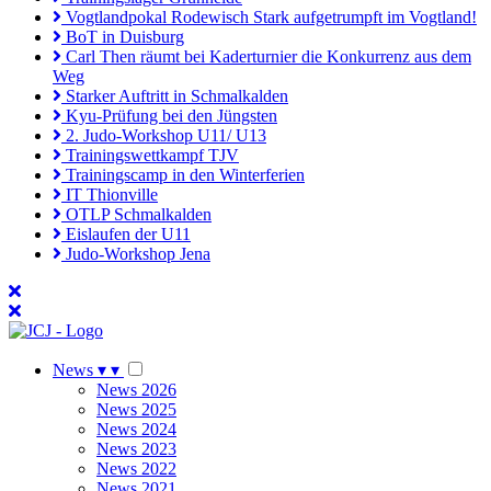
Vogtlandpokal Rodewisch Stark aufgetrumpft im Vogtland!
BoT in Duisburg
Carl Then räumt bei Kaderturnier die Konkurrenz aus dem
Weg
Starker Auftritt in Schmalkalden
Kyu-Prüfung bei den Jüngsten
2. Judo-Workshop U11/ U13
Trainingswettkampf TJV
Trainingscamp in den Winterferien
IT Thionville
OTLP Schmalkalden
Eislaufen der U11
Judo-Workshop Jena
News
▾
▾
News 2026
News 2025
News 2024
News 2023
News 2022
News 2021