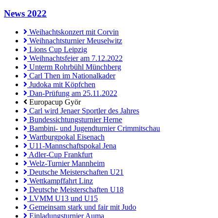
News 2022
Weihachtskonzert mit Corvin
Weihnachtsturnier Meuselwitz
Lions Cup Leipzig
Weihnachtsfeier am 7.12.2022
Unterm Rohrbühl Münchberg
Carl Then im Nationalkader
Judoka mit Köpfchen
Dan-Prüfung am 25.11.2022
Europacup Györ
Carl wird Jenaer Sportler des Jahres
Bundessichtungsturnier Herne
Bambini- und Jugendturnier Crimmitschau
Wartburgpokal Eisenach
U11-Mannschaftspokal Jena
Adler-Cup Frankfurt
Welz-Turnier Mannheim
Deutsche Meisterschaften U21
Wettkampffahrt Linz
Deutsche Meisterschaften U18
LVMM U13 und U15
Gemeinsam stark und fair mit Judo
Einladungsturnier Auma