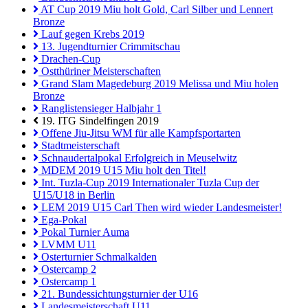
AT Cup 2019 Miu holt Gold, Carl Silber und Lennert
Bronze
Lauf gegen Krebs 2019
13. Jugendturnier Crimmitschau
Drachen-Cup
Ostthüriner Meisterschaften
Grand Slam Magedeburg 2019 Melissa und Miu holen
Bronze
Ranglistensieger Halbjahr 1
19. ITG Sindelfingen 2019
Offene Jiu-Jitsu WM für alle Kampfsportarten
Stadtmeisterschaft
Schnaudertalpokal Erfolgreich in Meuselwitz
MDEM 2019 U15 Miu holt den Titel!
Int. Tuzla-Cup 2019 Internationaler Tuzla Cup der
U15/U18 in Berlin
LEM 2019 U15 Carl Then wird wieder Landesmeister!
Ega-Pokal
Pokal Turnier Auma
LVMM U11
Osterturnier Schmalkalden
Ostercamp 2
Ostercamp 1
21. Bundessichtungsturnier der U16
Landesmeisterschaft U11