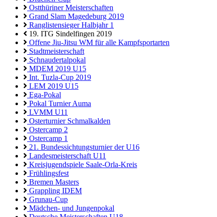
Ostthüriner Meisterschaften
Grand Slam Magedeburg 2019
Ranglistensieger Halbjahr 1
19. ITG Sindelfingen 2019
Offene Jiu-Jitsu WM für alle Kampfsportarten
Stadtmeisterschaft
Schnaudertalpokal
MDEM 2019 U15
Int. Tuzla-Cup 2019
LEM 2019 U15
Ega-Pokal
Pokal Turnier Auma
LVMM U11
Osterturnier Schmalkalden
Ostercamp 2
Ostercamp 1
21. Bundessichtungsturnier der U16
Landesmeisterschaft U11
Kreisjugendspiele Saale-Orla-Kreis
Frühlingsfest
Bremen Masters
Grappling IDEM
Grunau-Cup
Mädchen- und Jungenpokal
Deutsche Meisterschaften U18