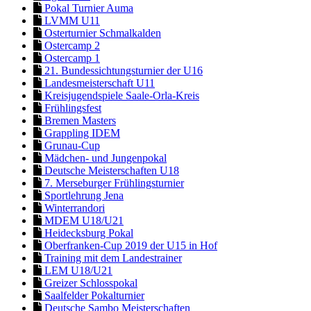
Pokal Turnier Auma
LVMM U11
Osterturnier Schmalkalden
Ostercamp 2
Ostercamp 1
21. Bundessichtungsturnier der U16
Landesmeisterschaft U11
Kreisjugendspiele Saale-Orla-Kreis
Frühlingsfest
Bremen Masters
Grappling IDEM
Grunau-Cup
Mädchen- und Jungenpokal
Deutsche Meisterschaften U18
7. Merseburger Frühlingsturnier
Sportlehrung Jena
Winterrandori
MDEM U18/U21
Heidecksburg Pokal
Oberfranken-Cup 2019 der U15 in Hof
Training mit dem Landestrainer
LEM U18/U21
Greizer Schlosspokal
Saalfelder Pokalturnier
Deutsche Sambo Meisterschaften