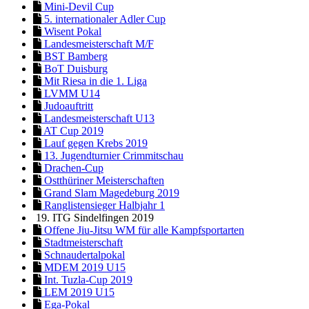
Mini-Devil Cup
5. internationaler Adler Cup
Wisent Pokal
Landesmeisterschaft M/F
BST Bamberg
BoT Duisburg
Mit Riesa in die 1. Liga
LVMM U14
Judoauftritt
Landesmeisterschaft U13
AT Cup 2019
Lauf gegen Krebs 2019
13. Jugendturnier Crimmitschau
Drachen-Cup
Ostthüriner Meisterschaften
Grand Slam Magedeburg 2019
Ranglistensieger Halbjahr 1
19. ITG Sindelfingen 2019
Offene Jiu-Jitsu WM für alle Kampfsportarten
Stadtmeisterschaft
Schnaudertalpokal
MDEM 2019 U15
Int. Tuzla-Cup 2019
LEM 2019 U15
Ega-Pokal