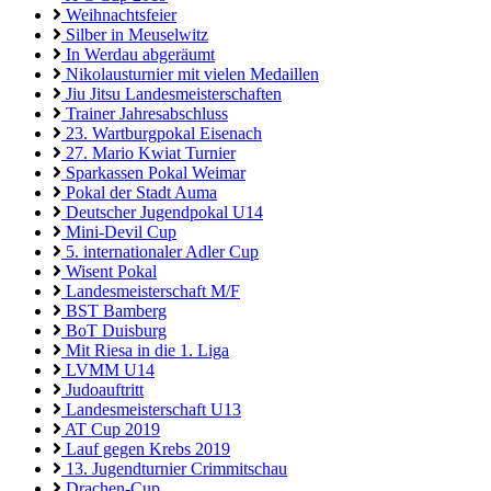
Weihnachtsfeier
Silber in Meuselwitz
In Werdau abgeräumt
Nikolausturnier mit vielen Medaillen
Jiu Jitsu Landesmeisterschaften
Trainer Jahresabschluss
23. Wartburgpokal Eisenach
27. Mario Kwiat Turnier
Sparkassen Pokal Weimar
Pokal der Stadt Auma
Deutscher Jugendpokal U14
Mini-Devil Cup
5. internationaler Adler Cup
Wisent Pokal
Landesmeisterschaft M/F
BST Bamberg
BoT Duisburg
Mit Riesa in die 1. Liga
LVMM U14
Judoauftritt
Landesmeisterschaft U13
AT Cup 2019
Lauf gegen Krebs 2019
13. Jugendturnier Crimmitschau
Drachen-Cup