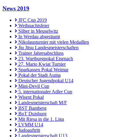
News 2019
JFC Cup 2019
Weihnachtsfeier
Silber in Meuselwitz
In Werdau abgeräumt
Nikolausturnier mit vielen Medaillen
Jiu Jitsu Landesmeisterschaften
Trainer Jahresabschluss
23. Wartburgpokal Eisenach
27. Mario Kwiat Turnier
Sparkassen Pokal Weimar
Pokal der Stadt Auma
Deutscher Jugendpokal U14
Mini-Devil Cup
5. internationaler Adler Cup
Wisent Pokal
Landesmeisterschaft M/F
BST Bamberg
BoT Duisburg
Mit Riesa in die 1. Liga
LVMM U14
Judoauftritt
Landesmeisterschaft U13