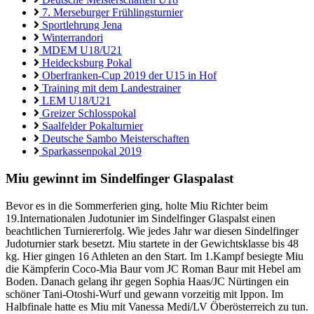
7. Merseburger Frühlingsturnier
Sportlehrung Jena
Winterrandori
MDEM U18/U21
Heidecksburg Pokal
Oberfranken-Cup 2019 der U15 in Hof
Training mit dem Landestrainer
LEM U18/U21
Greizer Schlosspokal
Saalfelder Pokalturnier
Deutsche Sambo Meisterschaften
Sparkassenpokal 2019
Miu gewinnt im Sindelfinger Glaspalast
Bevor es in die Sommerferien ging, holte Miu Richter beim
19.Internationalen Judotunier im Sindelfinger Glaspalst einen
beachtlichen Turniererfolg. Wie jedes Jahr war diesen Sindelfinger
Judoturnier stark besetzt. Miu startete in der Gewichtsklasse bis 48
kg. Hier gingen 16 Athleten an den Start. Im 1.Kampf besiegte Miu
die Kämpferin Coco-Mia Baur vom JC Roman Baur mit Hebel am
Boden. Danach gelang ihr gegen Sophia Haas/JC Nürtingen ein
schöner Tani-Otoshi-Wurf und gewann vorzeitig mit Ippon. Im
Halbfinale hatte es Miu mit Vanessa Medi/LV Öberösterreich zu tun.