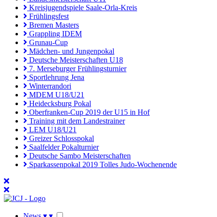
Kreisjugendspiele Saale-Orla-Kreis
Frühlingsfest
Bremen Masters
Grappling IDEM
Grunau-Cup
Mädchen- und Jungenpokal
Deutsche Meisterschaften U18
7. Merseburger Frühlingsturnier
Sportlehrung Jena
Winterrandori
MDEM U18/U21
Heidecksburg Pokal
Oberfranken-Cup 2019 der U15 in Hof
Training mit dem Landestrainer
LEM U18/U21
Greizer Schlosspokal
Saalfelder Pokalturnier
Deutsche Sambo Meisterschaften
Sparkassenpokal 2019 Tolles Judo-Wochenende
News
▾
▾