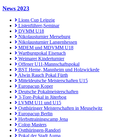
News 2023
Lions Cup Leipzig
Listenführer-Seminar
DVMM U18
Nikolausturnier Merseburg
Nikolausturnier Langenhessen
MDEM und MDVMM U18
Wartburgpokal Eisenach
Weimarer Kinderturnier
Offener U11-Mannschaftspokal
BST Herne, Mannheim und Holzwickede
Alwin Rauch Pokal Fürth
Mitteldeutsche Meisterschaften U15
Europacup Koper
Deutsche Pokalmeisterschaften
3-Tore-Pokal in Jüterbog
LVMM U11 und U15
Ostthüringer Meisterschaften in Meuselwitz
Europacup Berlin
Herbsttrainingscamp Jena
Colop Masters
Ostthüringen-Randori
Pokal der Stadt Auma