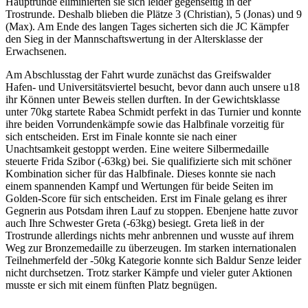
Hauptrunde eliminierten sie sich leider gegenseitig in der
Trostrunde. Deshalb blieben die Plätze 3 (Christian), 5 (Jonas) und 9
(Max). Am Ende des langen Tages sicherten sich die JC Kämpfer
den Sieg in der Mannschaftswertung in der Altersklasse der
Erwachsenen.
Am Abschlusstag der Fahrt wurde zunächst das Greifswalder
Hafen- und Universitätsviertel besucht, bevor dann auch unsere u18
ihr Können unter Beweis stellen durften. In der Gewichtsklasse
unter 70kg startete Rabea Schmidt perfekt in das Turnier und konnte
ihre beiden Vorrundenkämpfe sowie das Halbfinale vorzeitig für
sich entscheiden. Erst im Finale konnte sie nach einer
Unachtsamkeit gestoppt werden. Eine weitere Silbermedaille
steuerte Frida Szibor (-63kg) bei. Sie qualifizierte sich mit schöner
Kombination sicher für das Halbfinale. Dieses konnte sie nach
einem spannenden Kampf und Wertungen für beide Seiten im
Golden-Score für sich entscheiden. Erst im Finale gelang es ihrer
Gegnerin aus Potsdam ihren Lauf zu stoppen. Ebenjene hatte zuvor
auch Ihre Schwester Greta (-63kg) besiegt. Greta ließ in der
Trostrunde allerdings nichts mehr anbrennen und wusste auf ihrem
Weg zur Bronzemedaille zu überzeugen. Im starken internationalen
Teilnehmerfeld der -50kg Kategorie konnte sich Baldur Senze leider
nicht durchsetzen. Trotz starker Kämpfe und vieler guter Aktionen
musste er sich mit einem fünften Platz begnügen.