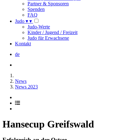
Partner & Sponsoren
Spenden
FAQ
Judo
▾
▾
Judo-Werte
Kinder / Jugend / Freizeit
Judo für Erwachsene
Kontakt
de
News
News 2023
Hansecup Greifswald
Erfolgreich an der Ostsee