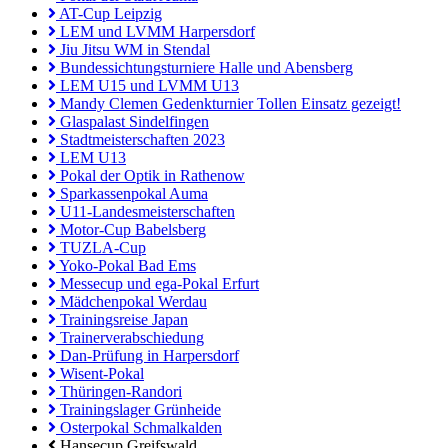
AT-Cup Leipzig
LEM und LVMM Harpersdorf
Jiu Jitsu WM in Stendal
Bundessichtungsturniere Halle und Abensberg
LEM U15 und LVMM U13
Mandy Clemen Gedenkturnier Tollen Einsatz gezeigt!
Glaspalast Sindelfingen
Stadtmeisterschaften 2023
LEM U13
Pokal der Optik in Rathenow
Sparkassenpokal Auma
U11-Landesmeisterschaften
Motor-Cup Babelsberg
TUZLA-Cup
Yoko-Pokal Bad Ems
Messecup und ega-Pokal Erfurt
Mädchenpokal Werdau
Trainingsreise Japan
Trainerverabschiedung
Dan-Prüfung in Harpersdorf
Wisent-Pokal
Thüringen-Randori
Trainingslager Grünheide
Osterpokal Schmalkalden
Hansecup Greifswald