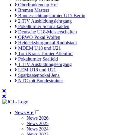
Oberfrankencup Hof
Bremen Masters
Bundessichtungsturnier U15 Berlin
2.TJV Ausbildungslehrgang
Pokalturnier Schmalkalden
Deutsche U18-Meisterschaften
ORWO-Pokal Wolfen
Heidecksburgpokal Rudolstadt
MDEM U18 und U21
Toni Kraus Turnier Altenfurt
Pokalturnier Saalfeld
1.TJV Ausbildungslehrgang
LEM U18 und U21
Sparkassenpokal Jena
NTC mit Bundestrainer
News
▾
▾
News 2026
News 2025
News 2024
News 2023