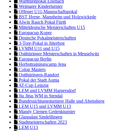
Wartburgpokal Eisenach
Weimarer Kinderturnier
Offener U11-Mannschaftspokal
BST Herne, Mannheim und Holzwickede
Alwin Rauch Pokal Fürth
Mitteldeutsche Meisterschaften U15
Europacup Koper
Deutsche Pokalmeisterschaften
3-Tore-Pokal in Jüterbog
LVMM U11 und U15
Ostthüringer Meisterschaften in Meuselwitz
Europacup Berlin
Herbsttrainingscamp Jena
Colop Masters
Ostthüringen-Randori
Pokal der Stadt Auma
AT-Cup Leipzig
LEM und LVMM Harpersdorf
Jiu Jitsu WM in Stendal
Bundessichtungsturniere Halle und Abensberg
LEM U15 und LVMM U13
Mandy Clemen Gedenkturnier
Glaspalast Sindelfingen
Stadtmeisterschaften 2023
LEM U13