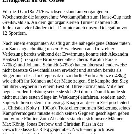
Für die TG u18/u21/Erwachsene stand am vergangenen
Wochenende die langersehnte Wettkampffahrt zum Hanse-Cup nach
Greifswald an. An dem gut organisierten Turnier nahmen 800
Judoka aus vier Ländern teil. Darunter auch unsere Delegation von
12 Sportlern.
Nach einem entspannten Ausflug an die nahegelegene Ostsee traten
am Samstagnachmittag unsere Erwachsenen an. Trotz einer
Verletzung bereits während der Erwärmung konnte sich Alexandra
Baatzsch (-57kg) die Bronzemedaille sichern. Karolin Förste
(-70kg) und Johanna Schmidt (-78kg) hatten überraschenderweise
nicht besetzte Gewichtsklassen erwischt und standen bereits als
Siegerinnen fest. Im Gegensatz dazu durfte Andrea Senze (-48kg)
wie erhofft ihr Können auf der Matte zeigen. Sie kämpfte den Sieg
mit ihrer Gegnerin in einem Best-of-Three Format aus. Mit einer
begeisternden Leistung setzte sie sich 2:0 durch. Damit konnte sie
nicht nur ihre ersten Siege im Wettkampf einfahren, sondern auch
zugleich ihren ersten Turniersieg. Knapp an diesem Ziel gescheitert
ist Christian Koity (+100kg). Trotz einer enormen Steigerung seines
Kampfvermögens musste er sich seinen Gegnern geschlagen geben
und wurde Fünfter. Zum Abschluss standen sich unsere Männer
Max König, Jonas Drabow und Christian Plass in der
Gewichtsklasse bis 81kg gegenüber. Nach einer glücklosen