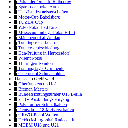
Pokal der Optik in Rathenow
Sparkassenpokal Auma
U11-Landesmeisterschaften
Motor-Cup Babelsberg
TUZLA-Cup
Yoko-Pokal Bad Ems
Messecup und ega-Pokal Erfurt
Mädchenpokal Werdau
Trainingsreise Japan
Trainerverabschiedung
Dan-Prüfung in Harpersdorf
Wisent-Pokal
Thüringen-Randori
Trainingslager Grünheide
Osterpokal Schmalkalden
Hansecup Greifswald
Oberfrankencup Hof
Bremen Masters
Bundessichtungsturnier U15 Berlin
2.TJV Ausbildungslehrgang
Pokalturnier Schmalkalden
Deutsche U18-Meisterschaften
ORWO-Pokal Wolfen
Heidecksburgpokal Rudolstadt
MDEM U18 und U21