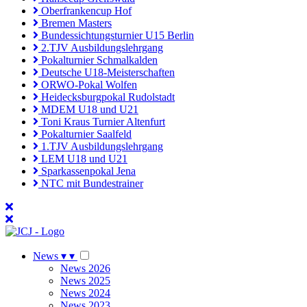
Oberfrankencup Hof
Bremen Masters
Bundessichtungsturnier U15 Berlin
2.TJV Ausbildungslehrgang
Pokalturnier Schmalkalden
Deutsche U18-Meisterschaften
ORWO-Pokal Wolfen
Heidecksburgpokal Rudolstadt
MDEM U18 und U21
Toni Kraus Turnier Altenfurt
Pokalturnier Saalfeld
1.TJV Ausbildungslehrgang
LEM U18 und U21
Sparkassenpokal Jena
NTC mit Bundestrainer
News
▾
▾
News 2026
News 2025
News 2024
News 2023