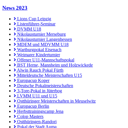
News 2023
Lions Cup Leipzig
Listenführer-Seminar
DVMM U18
Nikolausturnier Merseburg
Nikolausturnier Langenhessen
MDEM und MDVMM U18
Wartburgpokal Eisenach
Weimarer Kinderturnier
Offener U11-Mannschaftspokal
BST Herne, Mannheim und Holzwickede
Alwin Rauch Pokal Fürth
Mitteldeutsche Meisterschaften U15
Europacup Koper
Deutsche Pokalmeisterschaften
3-Tore-Pokal in Jüterbog
LVMM U11 und U15
Ostthüringer Meisterschaften in Meuselwitz
Europacup Berlin
Herbsttrainingscamp Jena
Colop Masters
Ostthüringen-Randori
Pokal der Stadt Auma