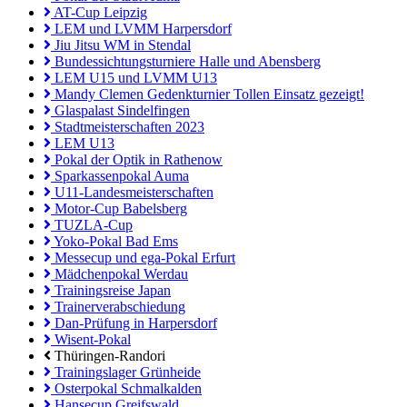
AT-Cup Leipzig
LEM und LVMM Harpersdorf
Jiu Jitsu WM in Stendal
Bundessichtungsturniere Halle und Abensberg
LEM U15 und LVMM U13
Mandy Clemen Gedenkturnier Tollen Einsatz gezeigt!
Glaspalast Sindelfingen
Stadtmeisterschaften 2023
LEM U13
Pokal der Optik in Rathenow
Sparkassenpokal Auma
U11-Landesmeisterschaften
Motor-Cup Babelsberg
TUZLA-Cup
Yoko-Pokal Bad Ems
Messecup und ega-Pokal Erfurt
Mädchenpokal Werdau
Trainingsreise Japan
Trainerverabschiedung
Dan-Prüfung in Harpersdorf
Wisent-Pokal
Thüringen-Randori
Trainingslager Grünheide
Osterpokal Schmalkalden
Hansecup Greifswald