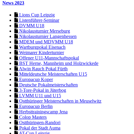
News 2023
Lions Cup Leipzig
Listenführer-Seminar
DVMM U18
Nikolausturnier Merseburg
Nikolausturnier Langenhessen
MDEM und MDVMM U18
Wartburgpokal Eisenach
Weimarer Kinderturnier
Offener U11-Mannschaftspokal
BST Herne, Mannheim und Holzwickede
Alwin Rauch Pokal Fürth
Mitteldeutsche Meisterschaften U15
Europacup Koper
Deutsche Pokalmeisterschaften
3-Tore-Pokal in Jüterbog
LVMM U11 und U15
Ostthüringer Meisterschaften in Meuselwitz
Europacup Berlin
Herbsttrainingscamp Jena
Colop Masters
Ostthüringen-Randori
Pokal der Stadt Auma
AT-Cup Leipzig