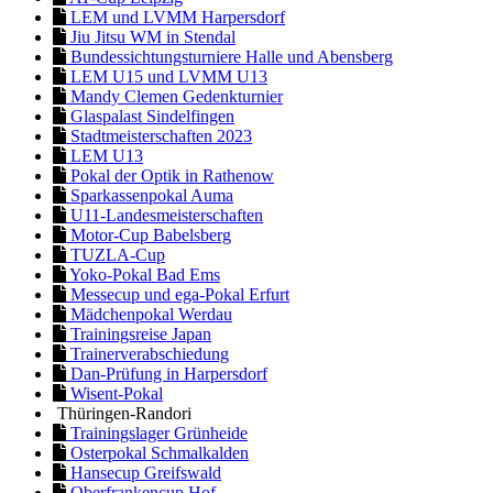
LEM und LVMM Harpersdorf
Jiu Jitsu WM in Stendal
Bundessichtungsturniere Halle und Abensberg
LEM U15 und LVMM U13
Mandy Clemen Gedenkturnier
Glaspalast Sindelfingen
Stadtmeisterschaften 2023
LEM U13
Pokal der Optik in Rathenow
Sparkassenpokal Auma
U11-Landesmeisterschaften
Motor-Cup Babelsberg
TUZLA-Cup
Yoko-Pokal Bad Ems
Messecup und ega-Pokal Erfurt
Mädchenpokal Werdau
Trainingsreise Japan
Trainerverabschiedung
Dan-Prüfung in Harpersdorf
Wisent-Pokal
Thüringen-Randori
Trainingslager Grünheide
Osterpokal Schmalkalden
Hansecup Greifswald
Oberfrankencup Hof